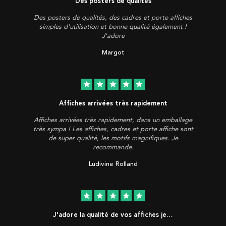
Des posters de qualités
Des posters de qualités, des cadres et porte affiches
simples d'utilisation et bonne qualité également !
J'adore
Margot
star
star
star
star
star
Affiches arrivées très rapidement
Affiches arrivées très rapidement, dans un emballage
très sympa ! Les affiches, cadres et porte affiche sont
de super qualité, les motifs magnifiques. Je
recommande.
Ludivine Rolland
star
star
star
star
star
J'adore la qualité de vos affiches je…