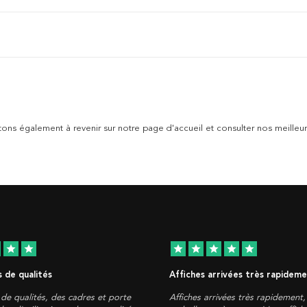
tons également à revenir sur notre page d'accueil et consulter nos meilleur
star
star
star
star
star
star
star
 de qualités
Affiches arrivées très rapidem
de qualités, des cadres et porte
Affiches arrivées très rapidement