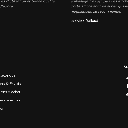
les d'utilisation et bonne qualité
emballage très sympa ! Les affich
 J'adore
porte affiche sont de super qualité
magnifiques. Je recommande.
Ludivine Rolland
Su
tez-nous
sons & Envois
ions d’achat
ue de retour
es