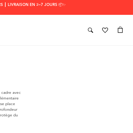
S ┃ LIVRAISON EN 2–7 JOURS 📦✨
e cadre avec
plémentaire
 se place
profondeur
 protège du