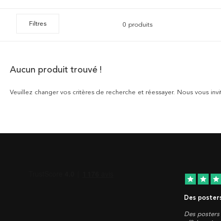
Filtres
0 produits
Aucun produit trouvé !
Veuillez changer vos critères de recherche et réessayer. Nous vous invi
star
star
star
Des posters
Des posters 