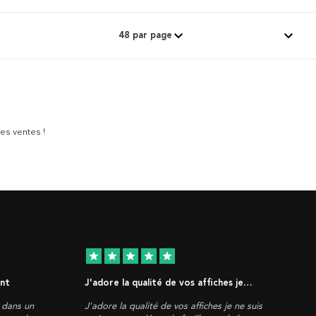
es ventes !
star
star
star
star
star
ent
J'adore la qualité de vos affiches je…
, dans un
J'adore la qualité de vos affiches je ne suis