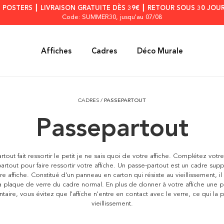
S POSTERS ┃ LIVRAISON GRATUITE DÈS 39€ ┃ RETOUR SOUS 30 JOUR
Code: SUMMER30
, jusqu'au 07/08
Affiches
Cadres
Déco Murale
CADRES
/
PASSEPARTOUT
Passepartout
rtout fait ressortir le petit je ne sais quoi de votre affiche. Complétez votr
artout pour faire ressortir votre affiche. Un passe-partout est un cadre sup
re affiche. Constitué d'un panneau en carton qui résiste au vieillissement, il
la plaque de verre du cadre normal. En plus de donner à votre affiche une 
aire, vous évitez que l'affiche n'entre en contact avec le verre, ce qui la
vieillissement.