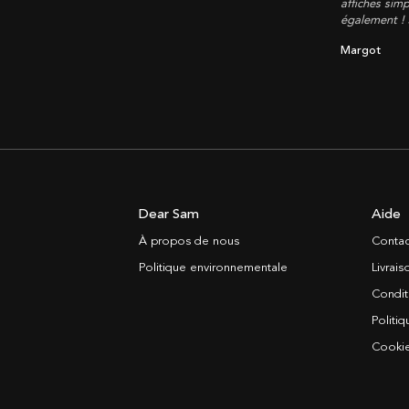
affiches simp
également !
Margot
Dear Sam
Aide
À propos de nous
Contac
Politique environnementale
Livrai
Condit
Politiq
Cooki