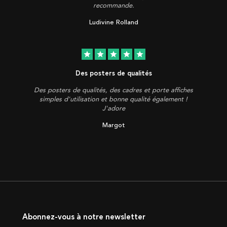
recommande.
Ludivine Rolland
star
star
star
star
star
Des posters de qualités
Des posters de qualités, des cadres et porte affiches
simples d'utilisation et bonne qualité également !
J'adore
Margot
Abonnez-vous à notre newsletter