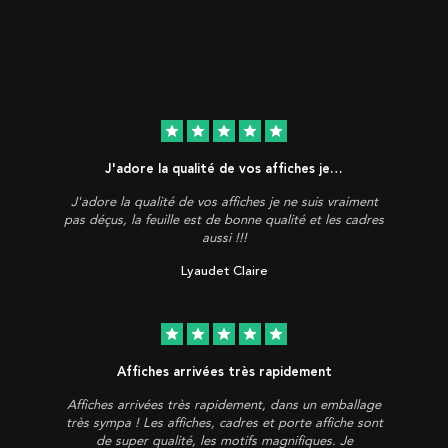
star
star
star
star
star
J'adore la qualité de vos affiches je…
J'adore la qualité de vos affiches je ne suis vraiment
pas déçus, la feuille est de bonne qualité et les cadres
aussi !!!
Lyaudet Claire
star
star
star
star
star
Affiches arrivées très rapidement
Affiches arrivées très rapidement, dans un emballage
très sympa ! Les affiches, cadres et porte affiche sont
de super qualité, les motifs magnifiques. Je