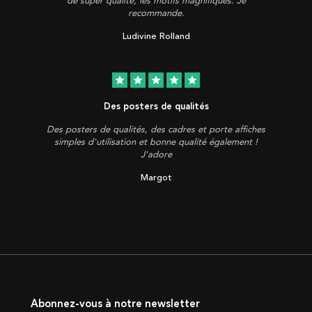
de super qualité, les motifs magnifiques. Je
recommande.
Ludivine Rolland
star
star
star
star
star
Des posters de qualités
Des posters de qualités, des cadres et porte affiches
simples d'utilisation et bonne qualité également !
J'adore
Margot
Abonnez-vous à notre newsletter