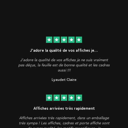
star
star
star
star
star
J'adore la qualité de vos affiches je…
J'adore la qualité de vos affiches je ne suis vraiment
pas déçus, la feuille est de bonne qualité et les cadres
aussi !!!
Lyaudet Claire
star
star
star
star
star
Affiches arrivées très rapidement
Affiches arrivées très rapidement, dans un emballage
très sympa ! Les affiches, cadres et porte affiche sont