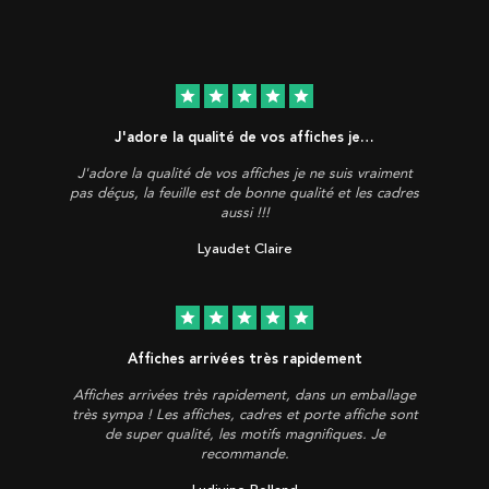
star
star
star
star
star
J'adore la qualité de vos affiches je…
J'adore la qualité de vos affiches je ne suis vraiment
pas déçus, la feuille est de bonne qualité et les cadres
aussi !!!
Lyaudet Claire
star
star
star
star
star
Affiches arrivées très rapidement
Affiches arrivées très rapidement, dans un emballage
très sympa ! Les affiches, cadres et porte affiche sont
de super qualité, les motifs magnifiques. Je
recommande.