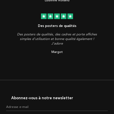
Ludivine Rolland
star
star
star
star
star
Des posters de qualités
Des posters de qualités, des cadres et porte affiches
simples d'utilisation et bonne qualité également !
J'adore
Margot
Abonnez-vous à notre newsletter
Adresse e-mail