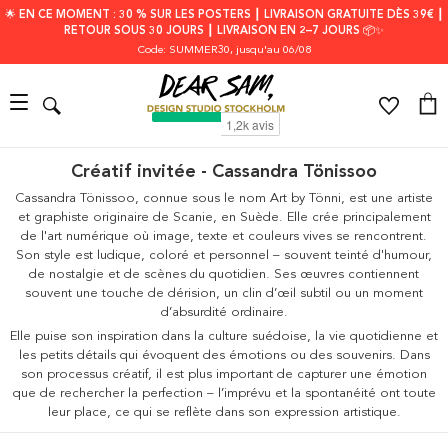
🌟 EN CE MOMENT : 30 % SUR LES POSTERS ┃ LIVRAISON GRATUITE DÈS 39€ ┃
RETOUR SOUS 30 JOURS ┃ LIVRAISON EN 2–7 JOURS 📦✨
Code: SUMMER30
, jusqu'au 06/08
Créatif invitée - Cassandra Tönissoo
Cassandra Tönissoo, connue sous le nom Art by Tönni, est une artiste
et graphiste originaire de Scanie, en Suède. Elle crée principalement
de l'art numérique où image, texte et couleurs vives se rencontrent.
Son style est ludique, coloré et personnel – souvent teinté d'humour,
de nostalgie et de scènes du quotidien. Ses œuvres contiennent
souvent une touche de dérision, un clin d’œil subtil ou un moment
d’absurdité ordinaire.
Elle puise son inspiration dans la culture suédoise, la vie quotidienne et
les petits détails qui évoquent des émotions ou des souvenirs. Dans
son processus créatif, il est plus important de capturer une émotion
que de rechercher la perfection – l’imprévu et la spontanéité ont toute
leur place, ce qui se reflète dans son expression artistique.