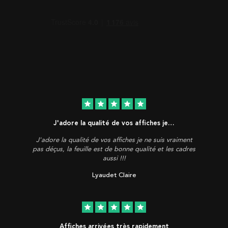
star
star
star
star
star
J'adore la qualité de vos affiches je…
J'adore la qualité de vos affiches je ne suis vraiment
pas déçus, la feuille est de bonne qualité et les cadres
aussi !!!
Lyaudet Claire
star
star
star
star
star
Affiches arrivées très rapidement