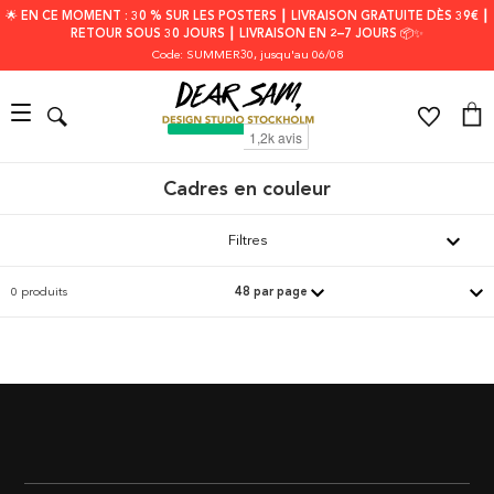
🌟 EN CE MOMENT : 30 % SUR LES POSTERS ┃ LIVRAISON GRATUITE DÈS 39€ ┃
RETOUR SOUS 30 JOURS ┃ LIVRAISON EN 2–7 JOURS 📦✨
Code: SUMMER30
, jusqu'au 06/08
Cadres en couleur
Filtres
0 produits