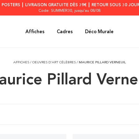
S POSTERS ┃ LIVRAISON GRATUITE DÈS 39€ ┃ RETOUR SOUS 30 JOUR
Code: SUMMER30
, jusqu'au 08/08
Affiches
Cadres
Déco Murale
AFFICHES
/
OEUVRES D'ART CÉLÈBRES
/
MAURICE PILLARD VERNEUIL
urice Pillard Verne