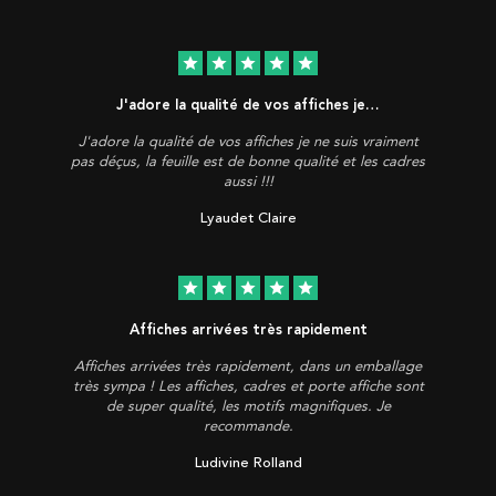
star
star
star
star
star
J'adore la qualité de vos affiches je…
J'adore la qualité de vos affiches je ne suis vraiment
pas déçus, la feuille est de bonne qualité et les cadres
aussi !!!
Lyaudet Claire
star
star
star
star
star
Affiches arrivées très rapidement
Affiches arrivées très rapidement, dans un emballage
très sympa ! Les affiches, cadres et porte affiche sont
de super qualité, les motifs magnifiques. Je
recommande.
Ludivine Rolland