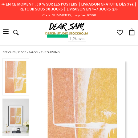
🌟 EN CE MOMENT : 30 % SUR LES POSTERS ┃ LIVRAISON GRATUITE DÈS 39€ ┃
RETOUR SOUS 30 JOURS ┃ LIVRAISON EN 2–7 JOURS 📦✨
Code: SUMMER30
, jusqu'au 07/08
AFFICHES
/
PIÈCE
/
SALON
/
THE SHINING