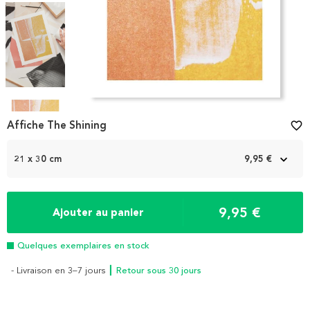
Item
1
Affiche The Shining
favorite_border
of
4
21 x 30 cm
9,95 €
9,95 €
Ajouter au panier
Quelques exemplaires en stock
- Livraison en 3–7 jours
┃ Retour sous 30 jours