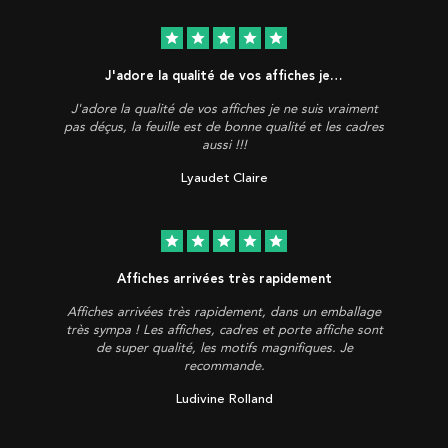
star
star
star
star
star
J'adore la qualité de vos affiches je…
J'adore la qualité de vos affiches je ne suis vraiment
pas déçus, la feuille est de bonne qualité et les cadres
aussi !!!
Lyaudet Claire
star
star
star
star
star
Affiches arrivées très rapidement
Affiches arrivées très rapidement, dans un emballage
très sympa ! Les affiches, cadres et porte affiche sont
de super qualité, les motifs magnifiques. Je
recommande.
Ludivine Rolland