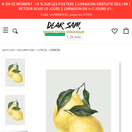
🌟 EN CE MOMENT : 30 % SUR LES POSTERS ┃ LIVRAISON GRATUITE DÈS 39€ ┃
RETOUR SOUS 30 JOURS ┃ LIVRAISON EN 2–7 JOURS 📦✨
Code: SUMMER30
, jusqu'au 07/08
AFFICHES
/
NOURRITURE
/
CITRON
/
LEMON