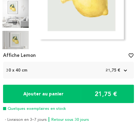
Item
1
Affiche Lemon
favorite_border
of
5
30 x 40 cm
21,75 €
21,75 €
Ajouter au panier
Quelques exemplaires en stock
- Livraison en 3–7 jours
┃ Retour sous 30 jours