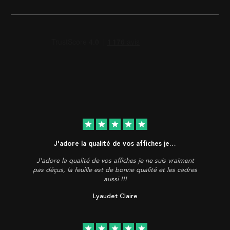
star
star
star
star
star
J'adore la qualité de vos affiches je…
J'adore la qualité de vos affiches je ne suis vraiment
pas déçus, la feuille est de bonne qualité et les cadres
aussi !!!
Lyaudet Claire
star
star
star
star
star