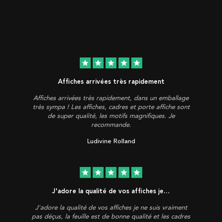
star
star
star
star
star
Affiches arrivées très rapidement
Affiches arrivées très rapidement, dans un emballage
très sympa ! Les affiches, cadres et porte affiche sont
de super qualité, les motifs magnifiques. Je
recommande.
Ludivine Rolland
star
star
star
star
star
J'adore la qualité de vos affiches je…
J'adore la qualité de vos affiches je ne suis vraiment
pas déçus, la feuille est de bonne qualité et les cadres