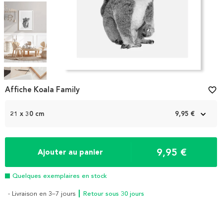
Item
1
Affiche Koala Family
favorite_border
of
5
21 x 30 cm
9,95 €
9,95 €
Ajouter au panier
Quelques exemplaires en stock
- Livraison en 3–7 jours
┃ Retour sous 30 jours