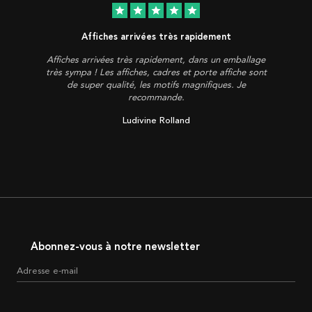
star
star
star
star
star
Affiches arrivées très rapidement
Affiches arrivées très rapidement, dans un emballage
très sympa ! Les affiches, cadres et porte affiche sont
de super qualité, les motifs magnifiques. Je
recommande.
Ludivine Rolland
Abonnez-vous à notre newsletter
Adresse e-mail