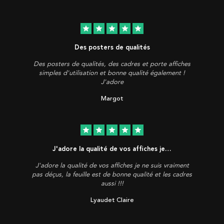
star
star
star
star
star
Des posters de qualités
Des posters de qualités, des cadres et porte affiches
simples d'utilisation et bonne qualité également !
J'adore
Margot
star
star
star
star
star
J'adore la qualité de vos affiches je…
J'adore la qualité de vos affiches je ne suis vraiment
pas déçus, la feuille est de bonne qualité et les cadres
aussi !!!
Lyaudet Claire