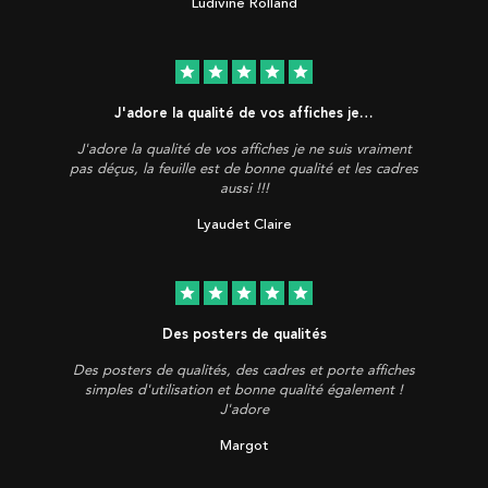
Ludivine Rolland
star
star
star
star
star
J'adore la qualité de vos affiches je…
J'adore la qualité de vos affiches je ne suis vraiment
pas déçus, la feuille est de bonne qualité et les cadres
aussi !!!
Lyaudet Claire
star
star
star
star
star
Des posters de qualités
Des posters de qualités, des cadres et porte affiches
simples d'utilisation et bonne qualité également !
J'adore
Margot