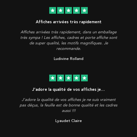
star
star
star
star
star
Affiches arrivées très rapidement
Affiches arrivées très rapidement, dans un emballage
très sympa ! Les affiches, cadres et porte affiche sont
de super qualité, les motifs magnifiques. Je
recommande.
Ludivine Rolland
star
star
star
star
star
J'adore la qualité de vos affiches je…
J'adore la qualité de vos affiches je ne suis vraiment
pas déçus, la feuille est de bonne qualité et les cadres
aussi !!!
Lyaudet Claire