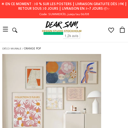
🌟 EN CE MOMENT : 30 % SUR LES POSTERS ┃ LIVRAISON GRATUITE DÈS 39€ ┃
RETOUR SOUS 30 JOURS ┃ LIVRAISON EN 2–7 JOURS 📦✨
Code: SUMMER30
, jusqu'au 06/08
DÉCO MURALE
/
ORANGE POP