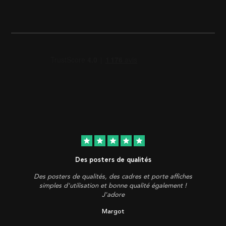
star
star
star
star
star
Des posters de qualités
Des posters de qualités, des cadres et porte affiches
simples d'utilisation et bonne qualité également !
J'adore
Margot