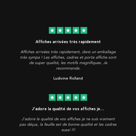
star
star
star
star
star
Affiches arrivées très rapidement
Affiches arrivées très rapidement, dans un emballage
très sympa ! Les affiches, cadres et porte affiche sont
de super qualité, les motifs magnifiques. Je
recommande.
Ludivine Rolland
star
star
star
star
star
J'adore la qualité de vos affiches je…
J'adore la qualité de vos affiches je ne suis vraiment
pas déçus, la feuille est de bonne qualité et les cadres
aussi !!!