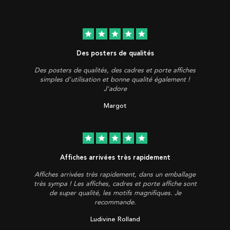
star
star
star
star
star
Des posters de qualités
Des posters de qualités, des cadres et porte affiches
simples d'utilisation et bonne qualité également !
J'adore
Margot
star
star
star
star
star
Affiches arrivées très rapidement
Affiches arrivées très rapidement, dans un emballage
très sympa ! Les affiches, cadres et porte affiche sont
de super qualité, les motifs magnifiques. Je
recommande.
Ludivine Rolland