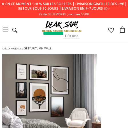
🌟 EN CE MOMENT : 30 % SUR LES POSTERS ┃ LIVRAISON GRATUITE DÈS 39€ ┃
RETOUR SOUS 30 JOURS ┃ LIVRAISON EN 2–7 JOURS 📦✨
Code: SUMMER30
, jusqu'au 06/08
DÉCO MURALE
/
GREY AUTUMN WALL