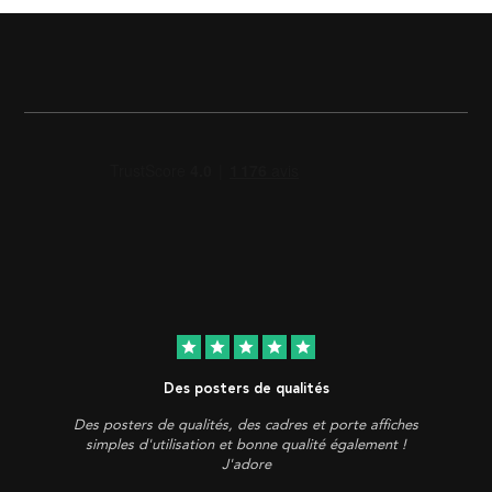
star
star
star
star
star
Des posters de qualités
Des posters de qualités, des cadres et porte affiches
simples d'utilisation et bonne qualité également !
J'adore