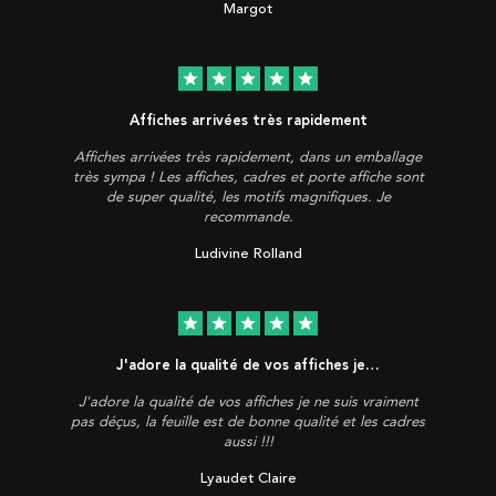
Margot
star
star
star
star
star
Affiches arrivées très rapidement
Affiches arrivées très rapidement, dans un emballage
très sympa ! Les affiches, cadres et porte affiche sont
de super qualité, les motifs magnifiques. Je
recommande.
Ludivine Rolland
star
star
star
star
star
J'adore la qualité de vos affiches je…
J'adore la qualité de vos affiches je ne suis vraiment
pas déçus, la feuille est de bonne qualité et les cadres
aussi !!!
Lyaudet Claire