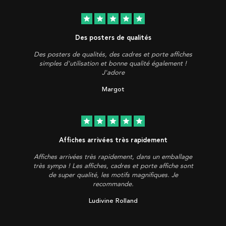
star
star
star
star
star
Des posters de qualités
Des posters de qualités, des cadres et porte affiches
simples d'utilisation et bonne qualité également !
J'adore
Margot
star
star
star
star
star
Affiches arrivées très rapidement
Affiches arrivées très rapidement, dans un emballage
très sympa ! Les affiches, cadres et porte affiche sont
de super qualité, les motifs magnifiques. Je
recommande.
Ludivine Rolland