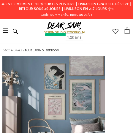
🌟 EN CE MOMENT : 30 % SUR LES POSTERS ┃ LIVRAISON GRATUITE DÈS 39€ ┃
RETOUR SOUS 30 JOURS ┃ LIVRAISON EN 2–7 JOURS 📦✨
Code: SUMMER30
, jusqu'au 07/08
DÉCO MURALE
/
BLUE JAPANDI BEDROOM