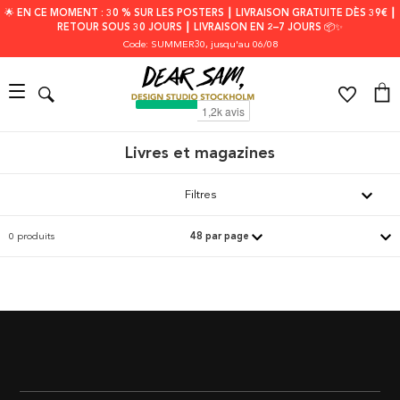
🌟 EN CE MOMENT : 30 % SUR LES POSTERS ┃ LIVRAISON GRATUITE DÈS 39€ ┃
RETOUR SOUS 30 JOURS ┃ LIVRAISON EN 2–7 JOURS 📦✨
Code: SUMMER30
, jusqu'au 06/08
Livres et magazines
Filtres
0 produits