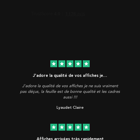
star
star
star
star
star
J'adore la qualité de vos affiches je…
J'adore la qualité de vos affiches je ne suis vraiment
pas déçus, la feuille est de bonne qualité et les cadres
aussi !!!
Lyaudet Claire
star
star
star
star
star
Affiches arrivées très rapidement