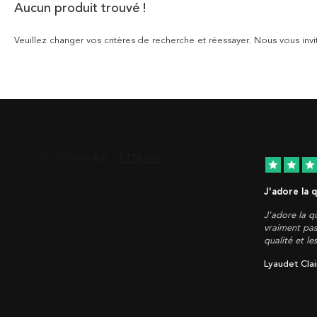
Aucun produit trouvé !
Veuillez changer vos critères de recherche et réessayer. Nous vous invi
star
star
star
J'adore la 
J'adore la qu
vraiment pas
qualité et le
Lyaudet Clai