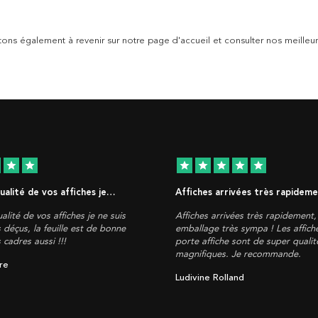
tons également à revenir sur notre page d'accueil et consulter nos meilleur
star
star
star
star
star
star
star
qualité de vos affiches je…
Affiches arrivées très rapidem
alité de vos affiches je ne suis
Affiches arrivées très rapidement
 déçus, la feuille est de bonne
emballage très sympa ! Les affich
s cadres aussi !!!
porte affiche sont de super qualité
magnifiques. Je recommande.
re
Ludivine Rolland