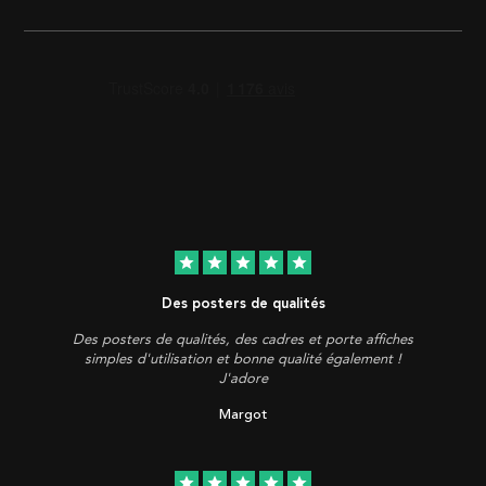
star
star
star
star
star
Des posters de qualités
Des posters de qualités, des cadres et porte affiches
simples d'utilisation et bonne qualité également !
J'adore
Margot
star
star
star
star
star