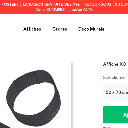
S POSTERS ┃ LIVRAISON GRATUITE DÈS 39€ ┃ RETOUR SOUS 30 JOUR
Code: SUMMER30
, jusqu'au 06/08
Affiches
Cadres
Déco Murale
Affiche XO
Sélectionner 
50 x 70 c
A