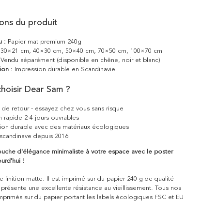
ions du produit
u :
Papier mat premium 240g
30×21 cm, 40×30 cm, 50×40 cm, 70×50 cm, 100×70 cm
Vendu séparément (disponible en chêne, noir et blanc)
ion :
Impression durable en Scandinavie
hoisir Dear Sam ?
s de retour - essayez chez vous sans risque
n rapide 2-4 jours ouvrables
ion durable avec des matériaux écologiques
scandinave depuis 2016
ouche d'élégance minimaliste à votre espace avec le poster
rd'hui !
 finition matte. Il est imprimé sur du papier 240 g de qualité
 présente une excellente résistance au vieillissement. Tous nos
mprimés sur du papier portant les labels écologiques FSC et EU