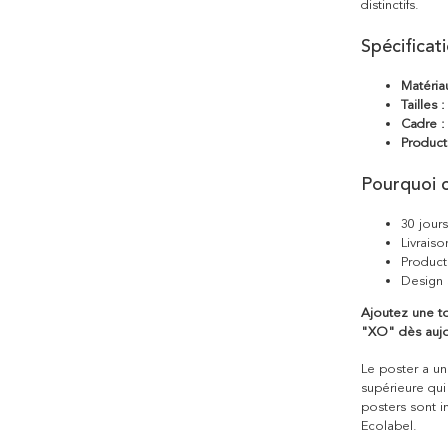
distinctifs.
Spécificat
Matéria
Tailles :
Cadre :
Product
Pourquoi c
30 jour
Livraiso
Product
Design 
Ajoutez une t
"XO" dès aujou
Le poster a une
supérieure qui
posters sont i
Ecolabel.