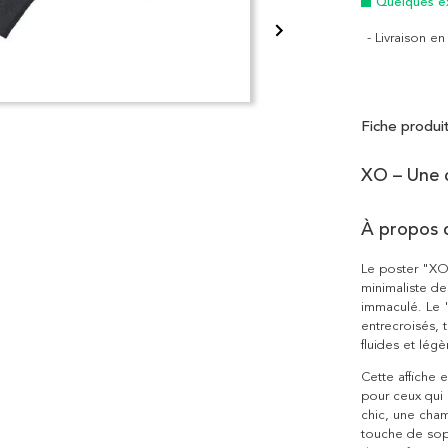
Quelques e
- Livraison e
Fiche produi
XO – Une œ
À propos 
Le poster "XO
minimaliste de
immaculé. Le "
entrecroisés, 
fluides et légè
Cette affiche 
pour ceux qui 
chic, une cha
touche de soph