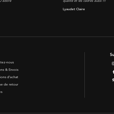
 J'adore
qualité et les cadres aussi !!!
Lyaudet Claire
Su
tez-nous
sons & Envois
ions d’achat
ue de retour
es