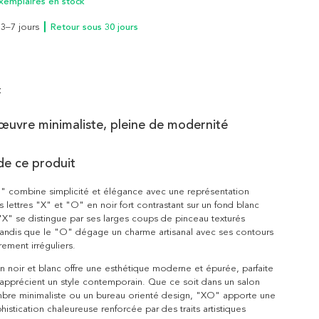
xemplaires en stock
n 3–7 jours
┃ Retour sous 30 jours
t
uvre minimaliste, pleine de modernité
de ce produit
" combine simplicité et élégance avec une représentation
s lettres "X" et "O" en noir fort contrastant sur un fond blanc
X" se distingue par ses larges coups de pinceau texturés
tandis que le "O" dégage un charme artisanal avec ses contours
rement irréguliers.
en noir et blanc offre une esthétique moderne et épurée, parfaite
apprécient un style contemporain. Que ce soit dans un salon
mbre minimaliste ou un bureau orienté design, "XO" apporte une
istication chaleureuse renforcée par des traits artistiques