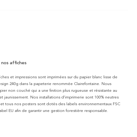
 nos affiches
iches et impressions sont imprimées sur du papier blanc lisse de
design 240g dans la papeterie renommée Clairefontaine. Nous
apier non couché qui a une finition plus rugueuse et résistante au
 et jaunissement. Nos installations d’imprimerie sont 100% neutres
t et tous nos posters sont dotés des labels environnementaux FSC
abel EU afin de garantir une gestion forestière responsable.