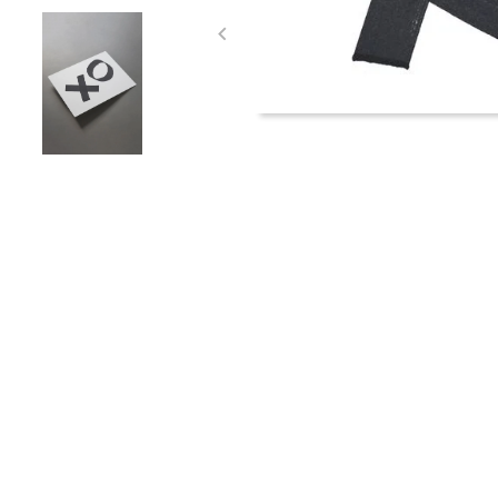
Item
1
of
3