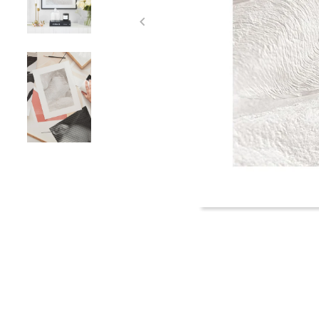
Item
1
of
3