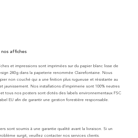
 nos affiches
iches et impressions sont imprimées sur du papier blanc lisse de
design 240g dans la papeterie renommée Clairefontaine. Nous
apier non couché qui a une finition plus rugueuse et résistante au
 et jaunissement. Nos installations d’imprimerie sont 100% neutres
t et tous nos posters sont dotés des labels environnementaux FSC
abel EU afin de garantir une gestion forestière responsable.
rs sont soumis à une garantie qualité avant la livraison. Si un
blème surgit, veuillez contacter nos services clients.