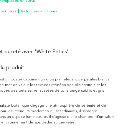
xemplaires en stock
n 3–7 jours
┃ Retour sous 30 jours
t
t pureté avec 'White Petals'
du produit
 est un poster capturant un gros plan élégant de pétales blancs
ge met en valeur les textures raffinées des plis naturels et les
ques des pétales, rehaussées de tons beige subtils et gris
maliste botanique dégage une atmosphère de sérénité et de
pour les intérieurs modernes ou scandinaves, il s'intègre
ans un espace lumineux, qu'il s'agisse d'une chambre, d'un salon
environnement de spa dédié au bien-être.