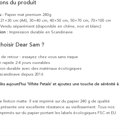
ions du produit
u :
Papier mat premium 240g
21×30 cm (A4), 30×40 cm, 40×50 cm, 50×70 cm, 70×100 cm
Vendu séparément (disponible en chêne, noir et blanc)
ion :
Impression durable en Scandinavie
hoisir Dear Sam ?
s de retour - essayez chez vous sans risque
n rapide 2-4 jours ouvrables
ion durable avec des matériaux écologiques
scandinave depuis 2016
 aujourd'hui 'White Petals' et ajoutez une touche de sérénité à
 finition matte. Il est imprimé sur du papier 240 g de qualité
 présente une excellente résistance au vieillissement. Tous nos
mprimés sur du papier portant les labels écologiques FSC et EU