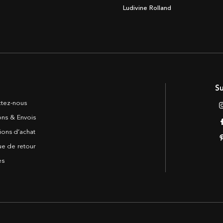
Ludivine Rolland
Su
tez-nous
sons & Envois
ions d’achat
ue de retour
es