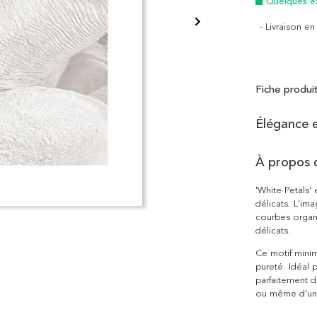
Quelques e
- Livraison e
Fiche produi
Élégance e
À propos 
'White Petals'
délicats. L'ima
courbes organi
délicats.
Ce motif mini
pureté. Idéal 
parfaitement d
ou même d'un 