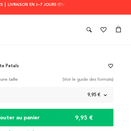
S ┃ LIVRAISON EN 2–7 JOURS 📦✨
te Petals
favorite_border
une taille
(Voir le guide des formats)
m
9,95 €
9,95 €
jouter au panier