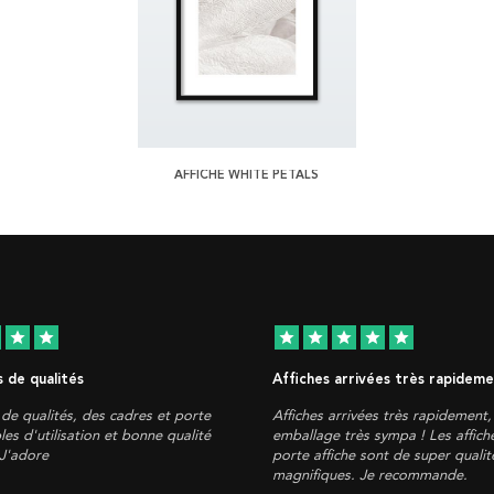
AFFICHE WHITE PETALS
star
star
star
star
star
star
star
 de qualités
Affiches arrivées très rapidem
de qualités, des cadres et porte
Affiches arrivées très rapidement
les d'utilisation et bonne qualité
emballage très sympa ! Les affich
 J'adore
porte affiche sont de super qualité
magnifiques. Je recommande.