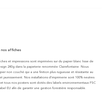
 nos affiches
iches et impressions sont imprimées sur du papier blanc lisse de
design 240g dans la papeterie renommée Clairefontaine. Nous
apier non couché qui a une finition plus rugueuse et résistante au
 et jaunissement. Nos installations d’imprimerie sont 100% neutres
t et tous nos posters sont dotés des labels environnementaux FSC
abel EU afin de garantir une gestion forestière responsable.