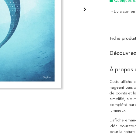
Quelques e
- Livraison e
Fiche produi
Découvrez 
À propos d
Cette affiche 
nageant paisib
de points et 
simplifié, ajo
complété par 
lumineux.
L'affiche éman
Idéal pour to
pour la nature