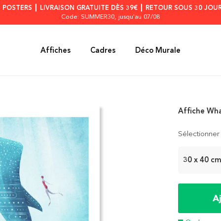
S POSTERS ┃ LIVRAISON GRATUITE DÈS 39€ ┃ RETOUR SOUS 30 JOUR
Code: SUMMER30
, jusqu'au 07/08
Affiches
Cadres
Déco Murale
Affiche Wha
Sélectionner 
30 x 40 c
A