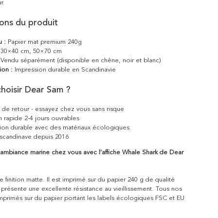
r.
ions du produit
u :
Papier mat premium 240g
30×40 cm, 50×70 cm
Vendu séparément (disponible en chêne, noir et blanc)
ion :
Impression durable en Scandinavie
hoisir Dear Sam ?
s de retour - essayez chez vous sans risque
n rapide 2-4 jours ouvrables
ion durable avec des matériaux écologiques
scandinave depuis 2016
ambiance marine chez vous avec l'affiche Whale Shark de Dear
 finition matte. Il est imprimé sur du papier 240 g de qualité
 présente une excellente résistance au vieillissement. Tous nos
mprimés sur du papier portant les labels écologiques FSC et EU