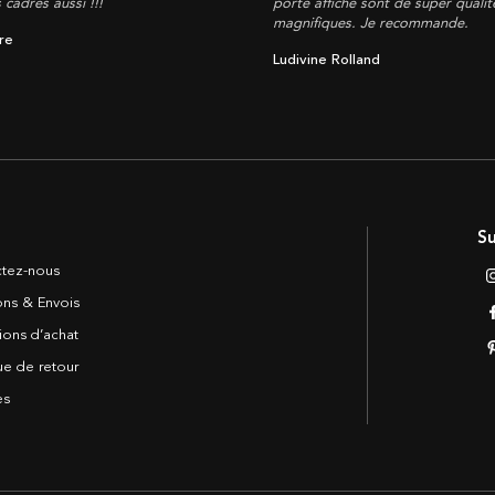
s cadres aussi !!!
porte affiche sont de super qualité
magnifiques. Je recommande.
re
Ludivine Rolland
Su
tez-nous
sons & Envois
ions d’achat
ue de retour
es