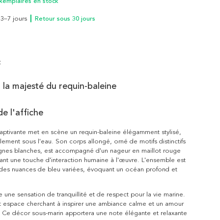
xemplaires en stock
n 3–7 jours
┃ Retour sous 30 jours
t
la majesté du requin-baleine
e l'affiche
captivante met en scène un requin-baleine élégamment stylisé,
lement sous l'eau. Son corps allongé, orné de motifs distinctifs
lignes blanches, est accompagné d'un nageur en maillot rouge
utant une touche d'interaction humaine à l'œuvre. L'ensemble est
des nuances de bleu variées, évoquant un océan profond et
e une sensation de tranquillité et de respect pour la vie marine.
ut espace cherchant à inspirer une ambiance calme et un amour
. Ce décor sous-marin apportera une note élégante et relaxante