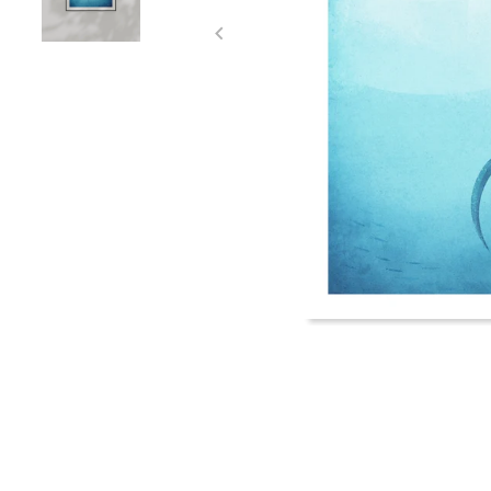
Item
1
of
2