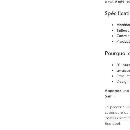
à votre intérieu
Spécificat
Matéria
Tailles :
Cadre :
Product
Pourquoi c
30 jour
Livraiso
Product
Design 
Apportez une 
Sam !
Le poster a une
supérieure qui
posters sont i
Ecolabel.