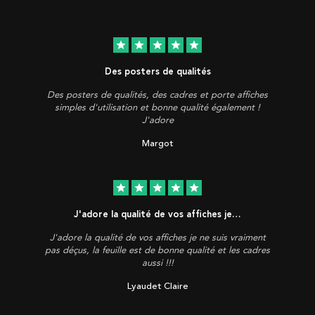
star
star
star
star
star
Des posters de qualités
Des posters de qualités, des cadres et porte affiches
simples d'utilisation et bonne qualité également !
J'adore
Margot
star
star
star
star
star
J'adore la qualité de vos affiches je…
J'adore la qualité de vos affiches je ne suis vraiment
pas déçus, la feuille est de bonne qualité et les cadres
aussi !!!
Lyaudet Claire