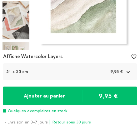
Item
1
Affiche Watercolor Layers
favorite_border
of
4
21 x 30 cm
9,95 €
9,95 €
Ajouter au panier
Quelques exemplaires en stock
- Livraison en 3–7 jours
┃ Retour sous 30 jours