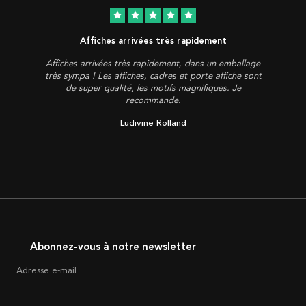
star
star
star
star
star
Affiches arrivées très rapidement
Affiches arrivées très rapidement, dans un emballage
très sympa ! Les affiches, cadres et porte affiche sont
de super qualité, les motifs magnifiques. Je
recommande.
Ludivine Rolland
Abonnez-vous à notre newsletter
Adresse e-mail