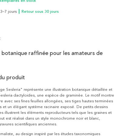
xemplaires en stock
n 3–7 jours
┃ Retour sous 30 jours
t
on botanique raffinée pour les amateurs de
du produit
age Sesleria" représente une illustration botanique détaillée et
Sesleria dactyloides, une espèce de graminée. Le motif montre
ère avec ses fines feuilles allongées, ses tiges hautes terminées
ts et un élégant système racinaire exposé. De petits dessins
s illustrent les éléments reproducteurs tels que les graines et
 tout est réalisé dans un style monochrome noir et blanc,
gravures scientifiques anciennes.
maliste, au design inspiré par les études taxonomiques