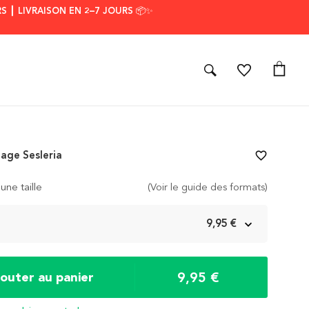
S ┃ LIVRAISON EN 2–7 JOURS 📦✨
tage Sesleria
favorite_border
une taille
(Voir le guide des formats)
m
9,95 €
9,95 €
jouter au panier