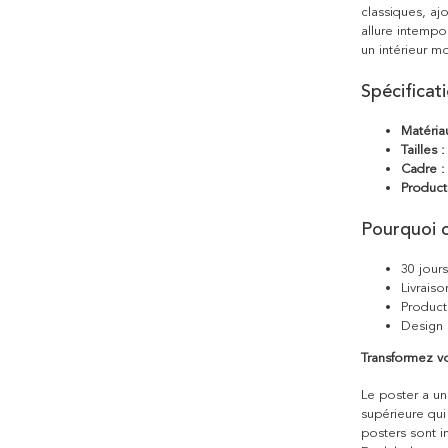
classiques, a
allure intempo
un intérieur m
Spécificat
Matéria
Tailles :
Cadre :
Product
Pourquoi c
30 jour
Livraiso
Product
Design 
Transformez vo
Le poster a une
supérieure qui
posters sont i