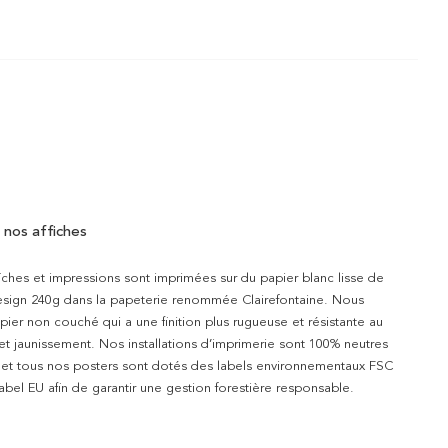
 nos affiches
iches et impressions sont imprimées sur du papier blanc lisse de
design 240g dans la papeterie renommée Clairefontaine. Nous
apier non couché qui a une finition plus rugueuse et résistante au
 et jaunissement. Nos installations d’imprimerie sont 100% neutres
t et tous nos posters sont dotés des labels environnementaux FSC
abel EU afin de garantir une gestion forestière responsable.