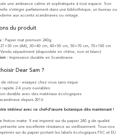
joute une ambiance calme et sophistiquée à tout espace. Son
relle s'intègre parfaitement dans une bibliothèque, un bureau ou
oderne aux accents scandinaves ou vintage.
ions du produit
u :
Papier mat premium 240g
21×30 cm (A4), 30×40 cm, 40×50 cm, 50×70 cm, 70×100 cm
Vendu séparément (disponible en chêne, noir et blanc)
ion :
Impression durable en Scandinavie
hoisir Dear Sam ?
s de retour - essayez chez vous sans risque
n rapide 2-4 jours ouvrables
ion durable avec des matériaux écologiques
scandinave depuis 2016
tre intérieur avec ce chef-d'œuvre botanique dès maintenant !
 finition matte. Il est imprimé sur du papier 240 g de qualité
 présente une excellente résistance au vieillissement. Tous nos
mprimés sur du papier portant les labels écologiques FSC et EU