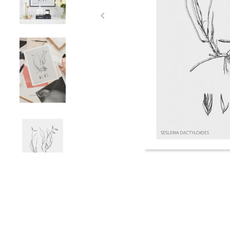
Item
1
of
4