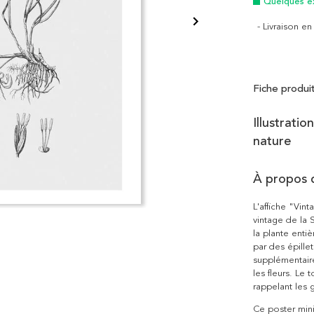
Quelques e
- Livraison e
Fiche produi
Illustrati
nature
À propos 
L'affiche "Vint
vintage de la 
la plante enti
par des épille
supplémentaire
les fleurs. Le
rappelant les 
Ce poster mini