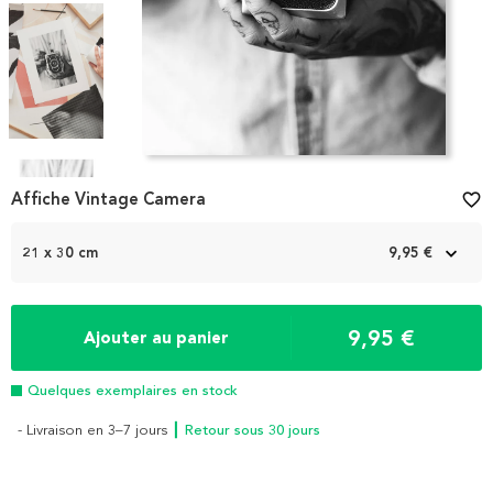
Item
1
Affiche Vintage Camera
favorite_border
of
4
21 x 30 cm
9,95 €
9,95 €
Ajouter au panier
Quelques exemplaires en stock
- Livraison en 3–7 jours
┃ Retour sous 30 jours