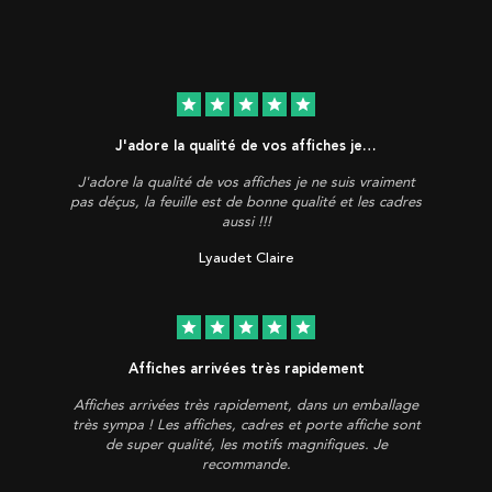
star
star
star
star
star
J'adore la qualité de vos affiches je…
J'adore la qualité de vos affiches je ne suis vraiment
pas déçus, la feuille est de bonne qualité et les cadres
aussi !!!
Lyaudet Claire
star
star
star
star
star
Affiches arrivées très rapidement
Affiches arrivées très rapidement, dans un emballage
très sympa ! Les affiches, cadres et porte affiche sont
de super qualité, les motifs magnifiques. Je
recommande.