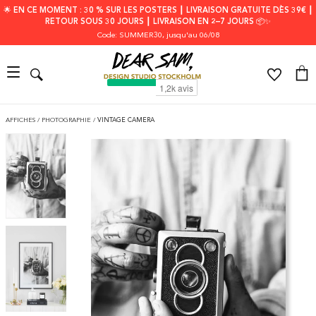
🌟 EN CE MOMENT : 30 % SUR LES POSTERS ┃ LIVRAISON GRATUITE DÈS 39€ ┃
RETOUR SOUS 30 JOURS ┃ LIVRAISON EN 2–7 JOURS 📦✨
Code: SUMMER30
, jusqu'au 06/08
AFFICHES
/
PHOTOGRAPHIE
/
VINTAGE CAMERA