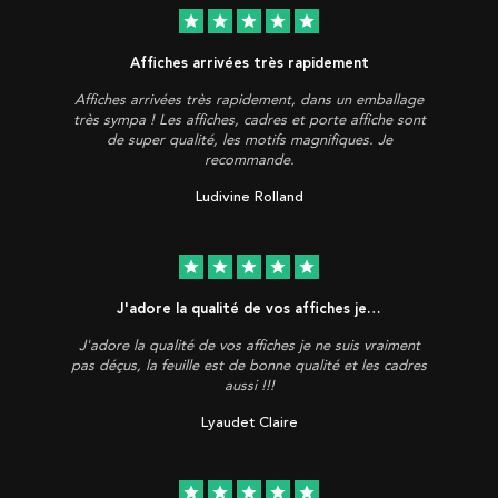
star
star
star
star
star
Affiches arrivées très rapidement
Affiches arrivées très rapidement, dans un emballage
très sympa ! Les affiches, cadres et porte affiche sont
de super qualité, les motifs magnifiques. Je
recommande.
Ludivine Rolland
star
star
star
star
star
J'adore la qualité de vos affiches je…
J'adore la qualité de vos affiches je ne suis vraiment
pas déçus, la feuille est de bonne qualité et les cadres
aussi !!!
Lyaudet Claire
star
star
star
star
star