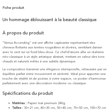
Fiche produit
Un hommage éblouissant à la beauté classique
À propos du produit
"Venus Accending" est une affiche captivante représentant des
cheveux flottants aux teintes rougeâtres et dorées, semblant danser
avec le vent sur un fond bleu doux. Ce chef-d'œuvre allie un réalisme
néo-classique à un style artistique abstrait, mettant en valeur des tons
chauds et naturels mêlés à une subtile dynamique.
La composition transmet une élégance intemporelle, rehaussée par un
équilibre parfait entre mouvement et sérénité. Idéal pour apporter une
touche de vitalité et de poésie à votre espace, ce poster s'harmonise
parfaitement avec une décoration moderne ou classique.
Spécifications du produit
Matériau :
Papier mat premium 240g
Tailles :
30×21 cm, 40×30 cm, 50×40 cm, 70×50 cm, 100×70 cm