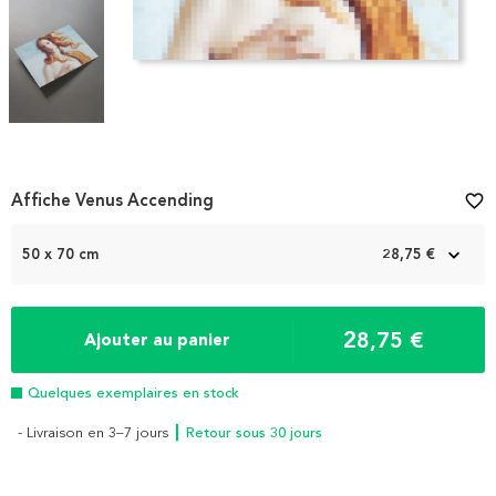
Item
Affiche Venus Accending
favorite_border
1
of
50 x 70 cm
28,75 €
3
28,75 €
Ajouter au panier
Quelques exemplaires en stock
- Livraison en 3–7 jours
┃ Retour sous 30 jours