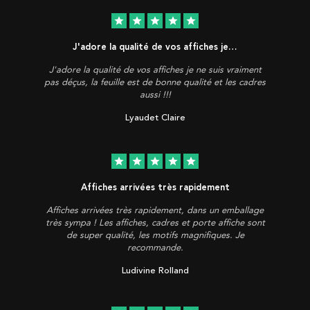
star
star
star
star
star
J'adore la qualité de vos affiches je…
J'adore la qualité de vos affiches je ne suis vraiment
pas déçus, la feuille est de bonne qualité et les cadres
aussi !!!
Lyaudet Claire
star
star
star
star
star
Affiches arrivées très rapidement
Affiches arrivées très rapidement, dans un emballage
très sympa ! Les affiches, cadres et porte affiche sont
de super qualité, les motifs magnifiques. Je
recommande.
Ludivine Rolland