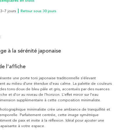
xemplaires en stock
n 3–7 jours
┃ Retour sous 30 jours
t
e à la sérénité japonaise
e l'affiche
ésente une porte torii japonaise traditionnelle s'élevant
nt au milieu d'une étendue d'eau calme. La palette de couleurs
des tons doux de bleu pâle et gris, accentués par des nuances
he et d'or au niveau de l'horizon. L'effet miroir sur l'eau
imension supplémentaire à cette composition minimaliste.
otographique minimaliste crée une ambiance de tranquillité et
emporelle. Parfaitement centrée, cette image symétrique
iment de paix et invite à la réflexion. Idéal pour ajouter une
 apaisante à votre espace.