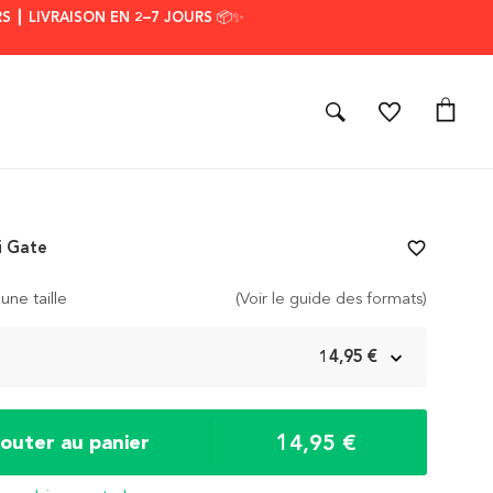
S ┃ LIVRAISON EN 2–7 JOURS 📦✨
i Gate
favorite_border
une taille
(Voir le guide des formats)
m
14,95 €
14,95 €
jouter au panier