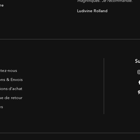
magnifiques. Je recommande.
re
Ludivine Rolland
Su
tez-nous
sons & Envois
ions d’achat
ue de retour
es