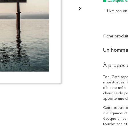
Quelques e
- Livraison e
Fiche produi
Un hommag
À propos d
Torii Gate repr
majestueuseme
délicate mêle 
chaudes de pêc
apporte une d
Cette œuvre ph
d'élégance int
évoque un sent
touche zen et