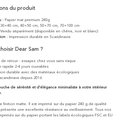
ions du produit
u :
Papier mat premium 240g
30×40 cm, 40×50 cm, 50×70 cm, 70×100 cm
Vendu séparément (disponible en chêne, noir et blanc)
ion :
Impression durable en Scandinavie
hoisir Dear Sam ?
s de retour - essayez chez vous sans risque
n rapide 2-4 jours ouvrables
ion durable avec des matériaux écologiques
scandinave depuis 2016
uche de sérénité et d'élégance minimaliste à votre intérieur
e.
 finition matte. Il est imprimé sur du papier 240 g de qualité
 présente une excellente résistance au vieillissement. Tous nos
mprimés sur du papier portant les labels écologiques FSC et EU