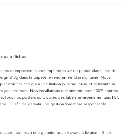
 nos affiches
iches et impressions sont imprimées sur du papier blanc lisse de
design 240g dans la papeterie renommée Clairefontaine. Nous
apier non couché qui a une finition plus rugueuse et résistante au
 et jaunissement. Nos installations d’imprimerie sont 100% neutres
t et tous nos posters sont dotés des labels environnementaux FSC
abel EU afin de garantir une gestion forestière responsable.
rs sont soumis à une garantie qualité avant la livraison. Si un