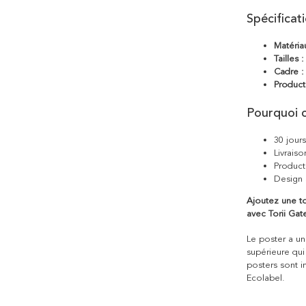
Spécificat
Matéria
Tailles :
Cadre :
Product
Pourquoi c
30 jour
Livraiso
Product
Design 
Ajoutez une to
avec Torii Gat
Le poster a une
supérieure qui
posters sont i
Ecolabel.