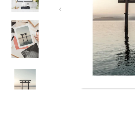
Item
1
of
4