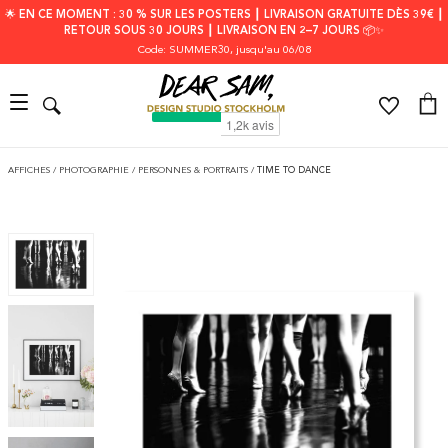
🌟 EN CE MOMENT : 30 % SUR LES POSTERS ┃ LIVRAISON GRATUITE DÈS 39€ ┃
RETOUR SOUS 30 JOURS ┃ LIVRAISON EN 2–7 JOURS 📦✨
Code: SUMMER30
, jusqu'au 06/08
AFFICHES
/
PHOTOGRAPHIE
/
PERSONNES & PORTRAITS
/
TIME TO DANCE