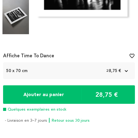
Item
Affiche Time To Dance
favorite_border
1
of
50 x 70 cm
28,75 €
3
28,75 €
Ajouter au panier
Quelques exemplaires en stock
- Livraison en 3–7 jours
┃ Retour sous 30 jours