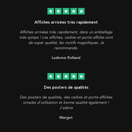
star
star
star
star
star
Affiches arrivées très rapidement
Affiches arrivées très rapidement, dans un emballage
très sympa ! Les affiches, cadres et porte affiche sont
de super qualité, les motifs magnifiques. Je
recommande.
Ludivine Rolland
star
star
star
star
star
Des posters de qualités
Des posters de qualités, des cadres et porte affiches
simples d'utilisation et bonne qualité également !
J'adore
Margot