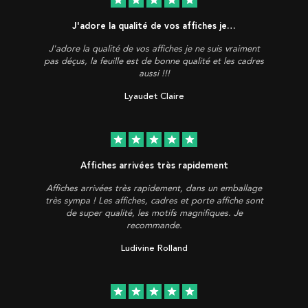
J'adore la qualité de vos affiches je…
J'adore la qualité de vos affiches je ne suis vraiment
pas déçus, la feuille est de bonne qualité et les cadres
aussi !!!
Lyaudet Claire
star
star
star
star
star
Affiches arrivées très rapidement
Affiches arrivées très rapidement, dans un emballage
très sympa ! Les affiches, cadres et porte affiche sont
de super qualité, les motifs magnifiques. Je
recommande.
Ludivine Rolland
star
star
star
star
star