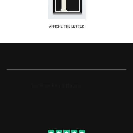
AFFICHE THE LETTER I
star
star
star
star
star