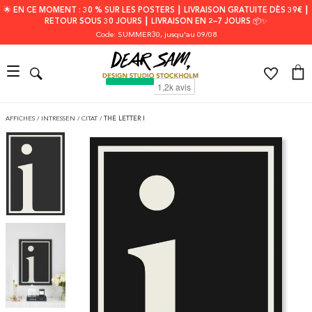
🌟 EN CE MOMENT : 30 % SUR LES POSTERS ┃ LIVRAISON GRATUITE DÈS 39€ ┃
RETOUR SOUS 30 JOURS ┃ LIVRAISON EN 2–7 JOURS 📦✨
Code: SUMMER30
, jusqu'au 09/08
AFFICHES
/
INTRESSEN
/
CITAT
/
THE LETTER I