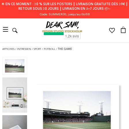
🌟 EN CE MOMENT : 30 % SUR LES POSTERS ┃ LIVRAISON GRATUITE DÈS 39€ ┃
RETOUR SOUS 30 JOURS ┃ LIVRAISON EN 2–7 JOURS 📦✨
Code: SUMMER30
, jusqu'au 06/08
AFFICHES
/
INTRESSEN
/
SPORT
/
FOTBOLL
/
THE GAME