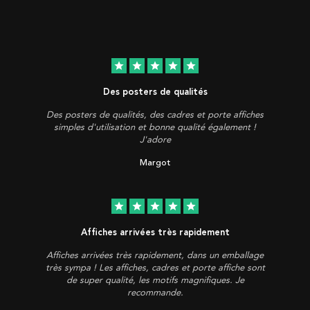
star
star
star
star
star
Des posters de qualités
Des posters de qualités, des cadres et porte affiches
simples d'utilisation et bonne qualité également !
J'adore
Margot
star
star
star
star
star
Affiches arrivées très rapidement
Affiches arrivées très rapidement, dans un emballage
très sympa ! Les affiches, cadres et porte affiche sont
de super qualité, les motifs magnifiques. Je
recommande.