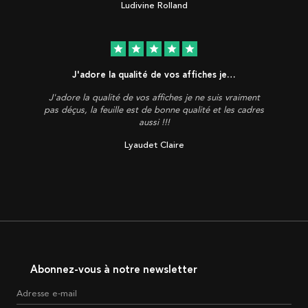
Ludivine Rolland
star
star
star
star
star
J'adore la qualité de vos affiches je…
J'adore la qualité de vos affiches je ne suis vraiment
pas déçus, la feuille est de bonne qualité et les cadres
aussi !!!
Lyaudet Claire
Abonnez-vous à notre newsletter
Adresse e-mail