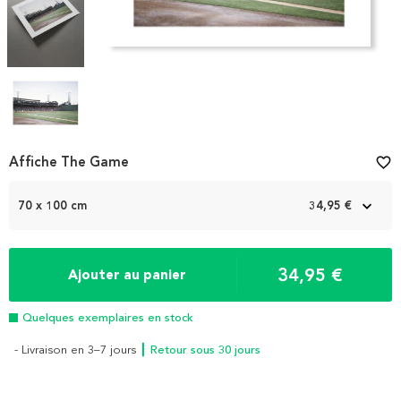
Item
Affiche The Game
favorite_border
1
of
70 x 100 cm
34,95 €
4
34,95 €
Ajouter au panier
Quelques exemplaires en stock
- Livraison en 3–7 jours
┃ Retour sous 30 jours