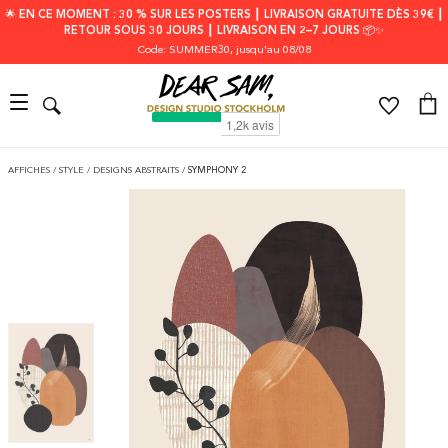
🌟 EN CE MOMENT : 30 % SUR LES POSTERS ┃ LIVRAISON GRATUITE DÈS 39€ ┃
RETOUR SOUS 30 JOURS ┃ LIVRAISON EN 2–7 JOURS 📦✨
Code: SUMMER30
, jusqu'au 08/08
AFFICHES
/
STYLE
/
DESIGNS ABSTRAITS
/
SYMPHONY 2