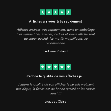
star
star
star
star
star
Affiches arrivées très rapidement
Affiches arrivées très rapidement, dans un emballage
très sympa ! Les affiches, cadres et porte affiche sont
de super qualité, les motifs magnifiques. Je
recommande.
Ludivine Rolland
star
star
star
star
star
J'adore la qualité de vos affiches je…
J'adore la qualité de vos affiches je ne suis vraiment
pas déçus, la feuille est de bonne qualité et les cadres
aussi !!!
Lyaudet Claire