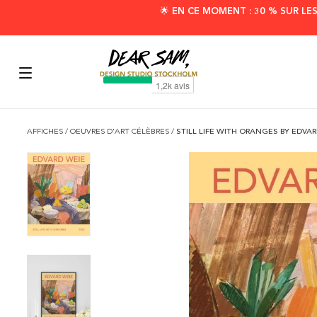
🌟 EN CE MOMENT : 30 % SUR LE
AFFICHES
/
OEUVRES D'ART CÉLÈBRES
/
STILL LIFE WITH ORANGES BY EDVA