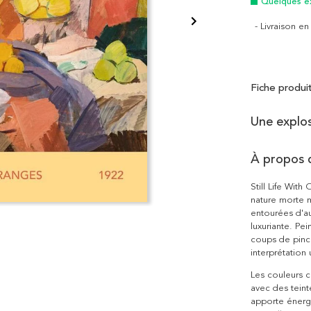
Quelques e
- Livraison e
Fiche produi
Une explos
À propos 
Still Life Wit
nature morte m
entourées d'au
luxuriante. Pe
coups de pinc
interprétation
Les couleurs c
avec des teint
apporte énerg