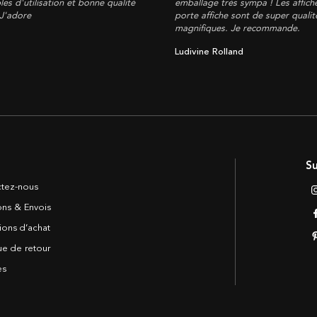
les d'utilisation et bonne qualité
emballage très sympa ! Les affich
 J'adore
porte affiche sont de super qualité
magnifiques. Je recommande.
Ludivine Rolland
Su
tez-nous
sons & Envois
ions d’achat
ue de retour
es