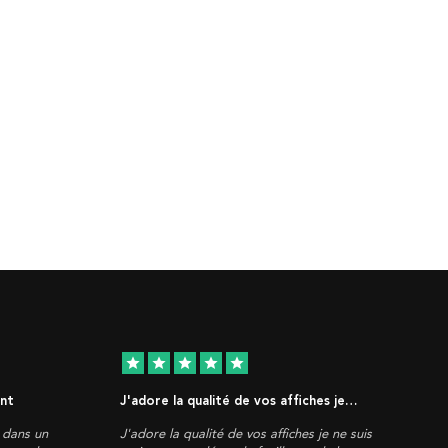
star
star
star
star
star
ent
J'adore la qualité de vos affiches je…
, dans un
J'adore la qualité de vos affiches je ne suis