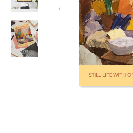
Item
1
of
3