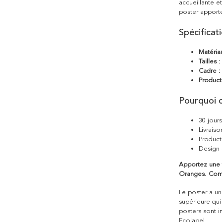
accueillante e
poster apporte
Spécificat
Matéria
Tailles :
Cadre :
Product
Pourquoi c
30 jour
Livraiso
Product
Design 
Apportez une t
Oranges. Com
Le poster a une
supérieure qui
posters sont i
Ecolabel.