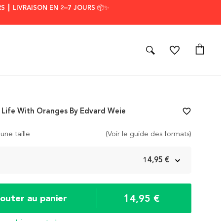
S ┃ LIVRAISON EN 2–7 JOURS 📦✨
ll Life With Oranges By Edvard Weie
favorite_border
une taille
(Voir le guide des formats)
m
14,95 €
14,95 €
jouter au panier