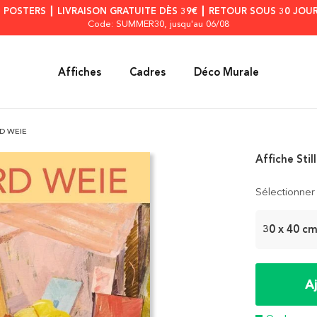
S POSTERS ┃ LIVRAISON GRATUITE DÈS 39€ ┃ RETOUR SOUS 30 JOUR
Code: SUMMER30
, jusqu'au 06/08
Affiches
Cadres
Déco Murale
RD WEIE
Affiche Sti
Sélectionner 
30 x 40 c
A