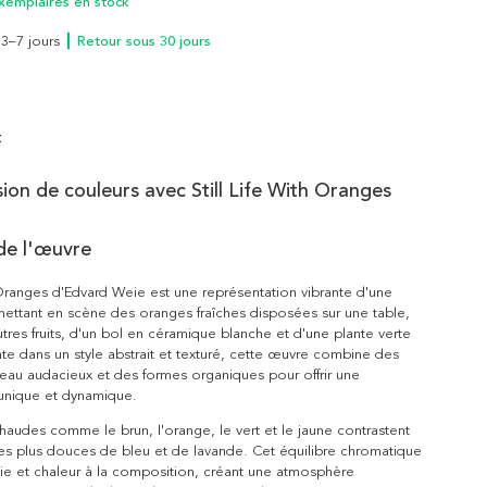
xemplaires en stock
n 3–7 jours
┃ Retour sous 30 jours
t
ion de couleurs avec Still Life With Oranges
de l'œuvre
h Oranges d'Edvard Weie est une représentation vibrante d'une
ettant en scène des oranges fraîches disposées sur une table,
tres fruits, d'un bol en céramique blanche et d'une plante verte
inte dans un style abstrait et texturé, cette œuvre combine des
eau audacieux et des formes organiques pour offrir une
 unique et dynamique.
haudes comme le brun, l'orange, le vert et le jaune contrastent
es plus douces de bleu et de lavande. Cet équilibre chromatique
ie et chaleur à la composition, créant une atmosphère