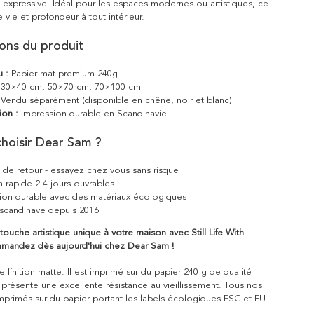
t expressive. Idéal pour les espaces modernes ou artistiques, ce
 vie et profondeur à tout intérieur.
ions du produit
u :
Papier mat premium 240g
30×40 cm, 50×70 cm, 70×100 cm
Vendu séparément (disponible en chêne, noir et blanc)
ion :
Impression durable en Scandinavie
hoisir Dear Sam ?
s de retour - essayez chez vous sans risque
n rapide 2-4 jours ouvrables
ion durable avec des matériaux écologiques
scandinave depuis 2016
ouche artistique unique à votre maison avec Still Life With
mandez dès aujourd'hui chez Dear Sam !
 finition matte. Il est imprimé sur du papier 240 g de qualité
 présente une excellente résistance au vieillissement. Tous nos
mprimés sur du papier portant les labels écologiques FSC et EU