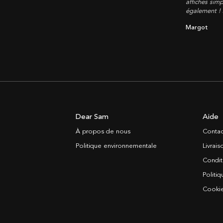
affiches simp
également !
Margot
Dear Sam
Aide
À propos de nous
Contac
Politique environnementale
Livrai
Condit
Politiq
Cooki