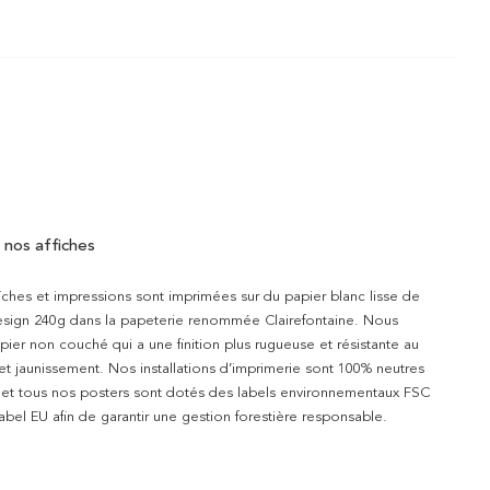
 nos affiches
iches et impressions sont imprimées sur du papier blanc lisse de
design 240g dans la papeterie renommée Clairefontaine. Nous
apier non couché qui a une finition plus rugueuse et résistante au
 et jaunissement. Nos installations d’imprimerie sont 100% neutres
t et tous nos posters sont dotés des labels environnementaux FSC
abel EU afin de garantir une gestion forestière responsable.