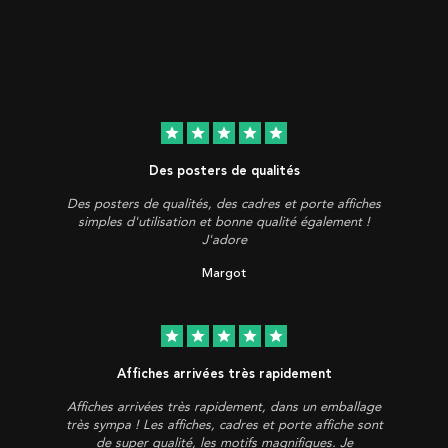
star
star
star
star
star
Des posters de qualités
Des posters de qualités, des cadres et porte affiches
simples d'utilisation et bonne qualité également !
J'adore
Margot
star
star
star
star
star
Affiches arrivées très rapidement
Affiches arrivées très rapidement, dans un emballage
très sympa ! Les affiches, cadres et porte affiche sont
de super qualité, les motifs magnifiques. Je