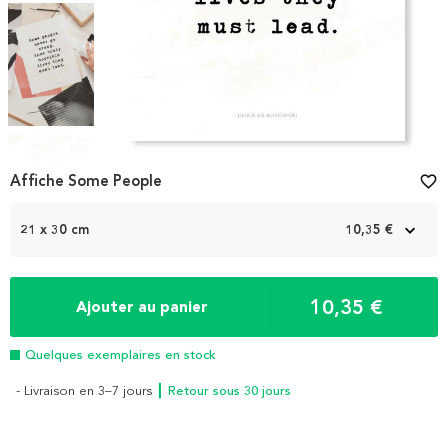
Item
1
Affiche Some People
favorite_border
of
4
21 x 30 cm
10,35 €
10,35 €
Ajouter au panier
Quelques exemplaires en stock
- Livraison en 3–7 jours
┃ Retour sous 30 jours