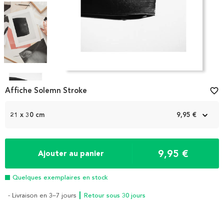
Item
1
Affiche Solemn Stroke
favorite_border
of
5
21 x 30 cm
9,95 €
9,95 €
Ajouter au panier
Quelques exemplaires en stock
- Livraison en 3–7 jours
┃ Retour sous 30 jours