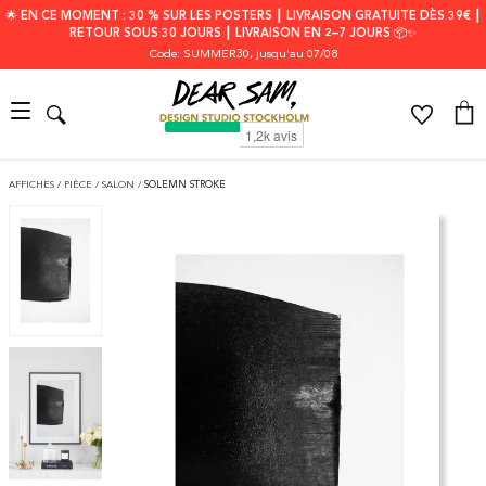
🌟 EN CE MOMENT : 30 % SUR LES POSTERS ┃ LIVRAISON GRATUITE DÈS 39€ ┃
RETOUR SOUS 30 JOURS ┃ LIVRAISON EN 2–7 JOURS 📦✨
Code: SUMMER30
, jusqu'au 07/08
AFFICHES
/
PIÈCE
/
SALON
/
SOLEMN STROKE