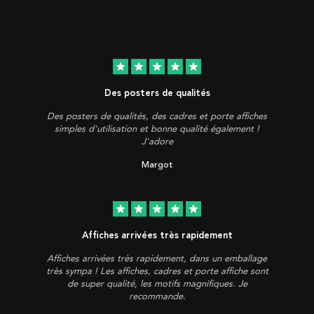
star
star
star
star
star
Des posters de qualités
Des posters de qualités, des cadres et porte affiches
simples d'utilisation et bonne qualité également !
J'adore
Margot
star
star
star
star
star
Affiches arrivées très rapidement
Affiches arrivées très rapidement, dans un emballage
très sympa ! Les affiches, cadres et porte affiche sont
de super qualité, les motifs magnifiques. Je
recommande.