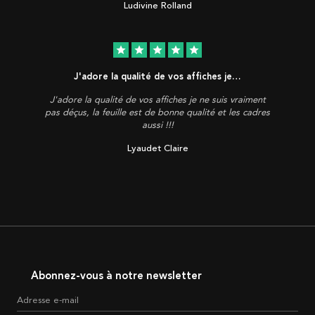
Ludivine Rolland
star
star
star
star
star
J'adore la qualité de vos affiches je…
J'adore la qualité de vos affiches je ne suis vraiment
pas déçus, la feuille est de bonne qualité et les cadres
aussi !!!
Lyaudet Claire
Abonnez-vous à notre newsletter
Adresse e-mail