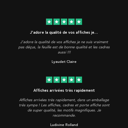
star
star
star
star
star
J'adore la qualité de vos affiches je…
J'adore la qualité de vos affiches je ne suis vraiment
pas déçus, la feuille est de bonne qualité et les cadres
aussi !!!
Lyaudet Claire
star
star
star
star
star
Affiches arrivées très rapidement
Affiches arrivées très rapidement, dans un emballage
très sympa ! Les affiches, cadres et porte affiche sont
de super qualité, les motifs magnifiques. Je
recommande.
Ludivine Rolland