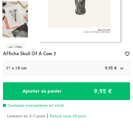
Item
1
Affiche Skull Of A Cow 2
favorite_border
of
5
21 x 30 cm
9,95 €
9,95 €
Ajouter au panier
Quelques exemplaires en stock
- Livraison en 3–7 jours
┃ Retour sous 30 jours