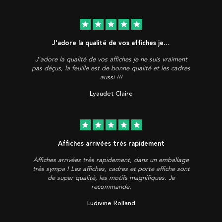
star
star
star
star
star
J'adore la qualité de vos affiches je…
J'adore la qualité de vos affiches je ne suis vraiment
pas déçus, la feuille est de bonne qualité et les cadres
aussi !!!
Lyaudet Claire
star
star
star
star
star
Affiches arrivées très rapidement
Affiches arrivées très rapidement, dans un emballage
très sympa ! Les affiches, cadres et porte affiche sont
de super qualité, les motifs magnifiques. Je
recommande.
Ludivine Rolland