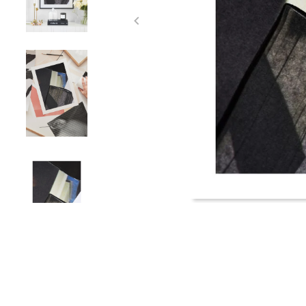
Item
1
of
4