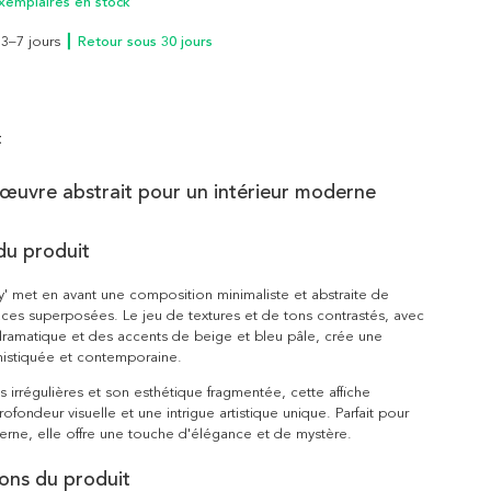
xemplaires en stock
n 3–7 jours
┃ Retour sous 30 jours
t
œuvre abstrait pour un intérieur moderne
du produit
' met en avant une composition minimaliste et abstraite de
ces superposées. Le jeu de textures et de tons contrastés, avec
dramatique et des accents de beige et bleu pâle, crée une
istiquée et contemporaine.
s irrégulières et son esthétique fragmentée, cette affiche
ofondeur visuelle et une intrigue artistique unique. Parfait pour
rne, elle offre une touche d'élégance et de mystère.
ions du produit