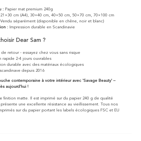
u :
Papier mat premium 240g
21×30 cm (A4), 30×40 cm, 40×50 cm, 50×70 cm, 70×100 cm
Vendu séparément (disponible en chêne, noir et blanc)
ion :
Impression durable en Scandinavie
hoisir Dear Sam ?
s de retour - essayez chez vous sans risque
n rapide 2-4 jours ouvrables
ion durable avec des matériaux écologiques
scandinave depuis 2016
ouche contemporaine à votre intérieur avec 'Savage Beauty' –
 aujourd'hui !
 finition matte. Il est imprimé sur du papier 240 g de qualité
 présente une excellente résistance au vieillissement. Tous nos
mprimés sur du papier portant les labels écologiques FSC et EU