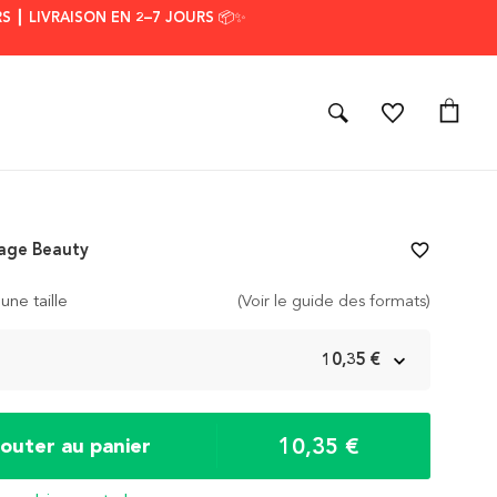
S ┃ LIVRAISON EN 2–7 JOURS 📦✨
vage Beauty
favorite_border
une taille
(Voir le guide des formats)
m
10,35 €
10,35 €
jouter au panier