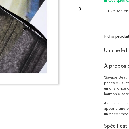
Quelques e
- Livraison e
Fiche produi
Un chef-d'
À propos 
'Savage Beauty
pages ou surfa
un gris foncé 
harmonie soph
Avec ses ligne
apporte une pr
un décor mode
Spécificat