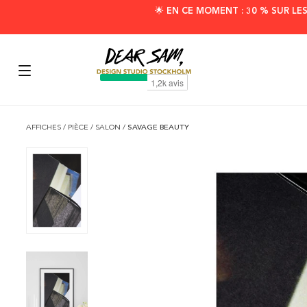
🌟 EN CE MOMENT : 30 % SUR LE
AFFICHES
/
PIÈCE
/
SALON
/
SAVAGE BEAUTY