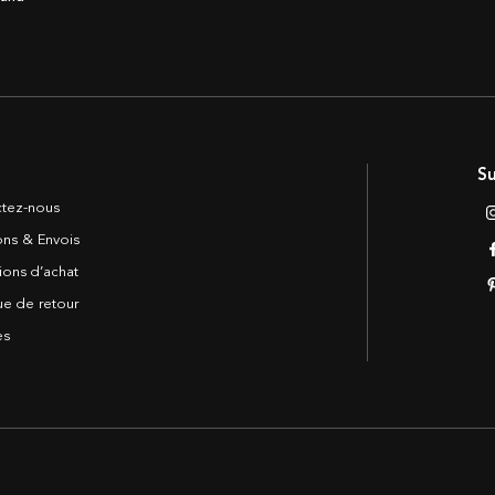
Su
tez-nous
sons & Envois
ions d’achat
ue de retour
es