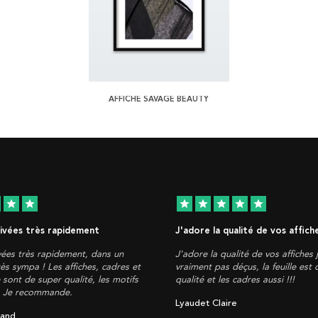
AFFICHE SAVAGE BEAUTY
star
star
star
star
star
star
star
rivées très rapidement
J'adore la qualité de vos affich
ivées très rapidement, dans un
J'adore la qualité de vos affiches 
ès sympa ! Les affiches, cadres et
vraiment pas déçus, la feuille est
 sont de super qualité, les motifs
qualité et les cadres aussi !!!
. Je recommande.
Lyaudet Claire
land