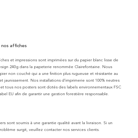
 nos affiches
iches et impressions sont imprimées sur du papier blanc lisse de
design 240g dans la papeterie renommée Clairefontaine. Nous
apier non couché qui a une finition plus rugueuse et résistante au
 et jaunissement. Nos installations d’imprimerie sont 100% neutres
t et tous nos posters sont dotés des labels environnementaux FSC
abel EU afin de garantir une gestion forestière responsable.
rs sont soumis à une garantie qualité avant la livraison. Si un
blème surgit, veuillez contacter nos services clients.