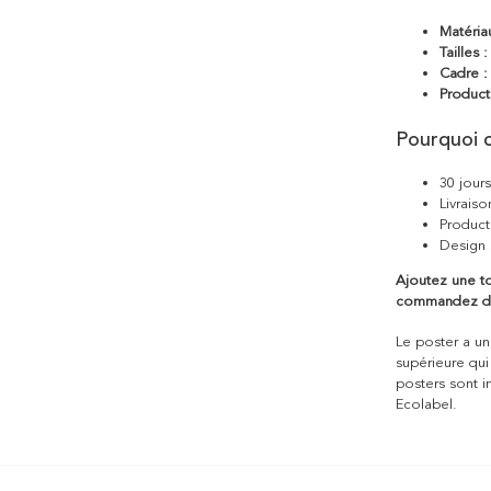
Matéria
Tailles :
Cadre :
Product
Pourquoi c
30 jour
Livraiso
Product
Design 
Ajoutez une t
commandez dès
Le poster a une
supérieure qui
posters sont i
Ecolabel.