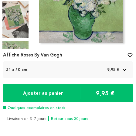
Item
1
Affiche Roses By Van Gogh
favorite_border
of
4
21 x 30 cm
9,95 €
9,95 €
Ajouter au panier
Quelques exemplaires en stock
- Livraison en 3–7 jours
┃ Retour sous 30 jours