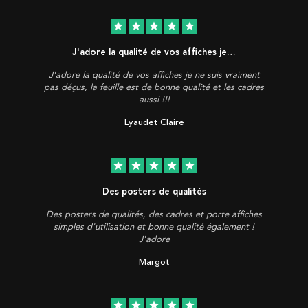
star
star
star
star
star
J'adore la qualité de vos affiches je…
J'adore la qualité de vos affiches je ne suis vraiment
pas déçus, la feuille est de bonne qualité et les cadres
aussi !!!
Lyaudet Claire
star
star
star
star
star
Des posters de qualités
Des posters de qualités, des cadres et porte affiches
simples d'utilisation et bonne qualité également !
J'adore
Margot
star
star
star
star
star