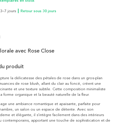
xemplaires en stock
n 3–7 jours
┃ Retour sous 30 jours
t
lorale avec Rose Close
du produit
ture la délicatesse des pétales de rose dans un gros-plan
 nuances de rose blush, allant du clair au foncé, créent une
cinante et une texture subtile. Cette composition minimaliste
la forme organique et la beauté naturelle de la fleur.
age une ambiance romantique et apaisante, parfaite pour
chambre, un salon ou un espace de détente. Avec son
erne et élégante, il s'intègre facilement dans des intérieurs
ou contemporains, apportant une touche de sophistication et de