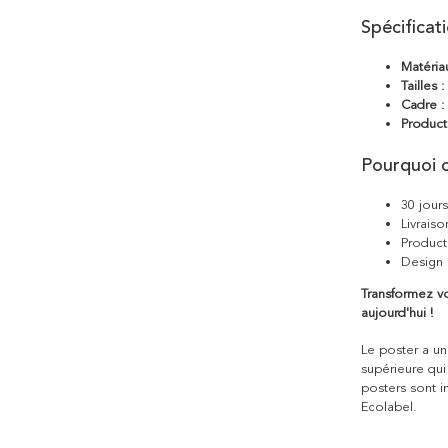
Spécificat
Matéria
Tailles :
Cadre :
Product
Pourquoi c
30 jour
Livraiso
Product
Design 
Transformez v
aujourd'hui !
Le poster a une
supérieure qui
posters sont i
Ecolabel.