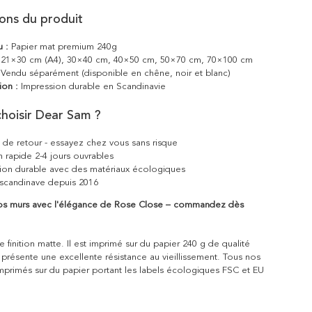
ions du produit
u :
Papier mat premium 240g
21×30 cm (A4), 30×40 cm, 40×50 cm, 50×70 cm, 70×100 cm
Vendu séparément (disponible en chêne, noir et blanc)
ion :
Impression durable en Scandinavie
hoisir Dear Sam ?
s de retour - essayez chez vous sans risque
n rapide 2-4 jours ouvrables
ion durable avec des matériaux écologiques
scandinave depuis 2016
os murs avec l'élégance de Rose Close – commandez dès
 finition matte. Il est imprimé sur du papier 240 g de qualité
 présente une excellente résistance au vieillissement. Tous nos
mprimés sur du papier portant les labels écologiques FSC et EU