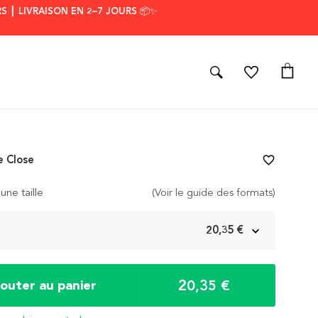
S ┃ LIVRAISON EN 2–7 JOURS 📦✨
e Close
favorite_border
une taille
(Voir le guide des formats)
m
20,35 €
20,35 €
jouter au panier