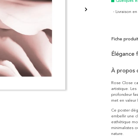
Quelques e
- Livraison e
Fiche produi
Élégance f
À propos 
Rose Close cap
artistique. Les
profondeur fas
met en valeur 
Ce poster dég
embellir une 
esthétique mod
minimalistes 
nature.