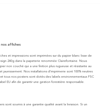
 nos affiches
iches et impressions sont imprimées sur du papier blanc lisse de
design 240g dans la papeterie renommée Clairefontaine. Nous
apier non couché qui a une finition plus rugueuse et résistante au
 et jaunissement. Nos installations d’imprimerie sont 100% neutres
t et tous nos posters sont dotés des labels environnementaux FSC
abel EU afin de garantir une gestion forestière responsable.
rs sont soumis à une garantie qualité avant la livraison. Si un