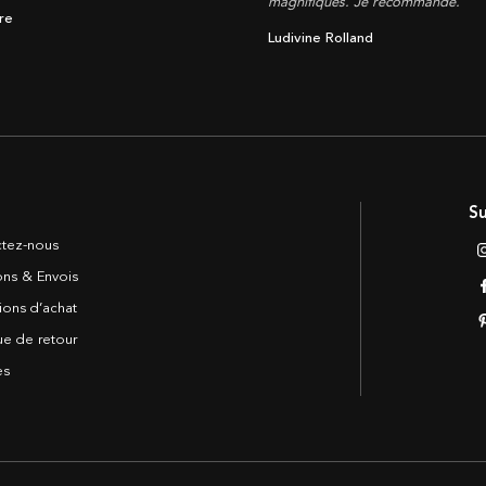
magnifiques. Je recommande.
re
Ludivine Rolland
Su
tez-nous
sons & Envois
ions d’achat
ue de retour
es