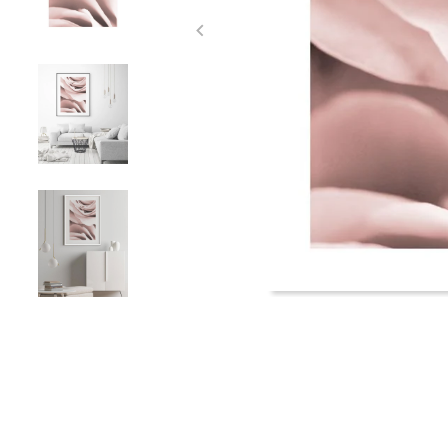
Item
1
of
5