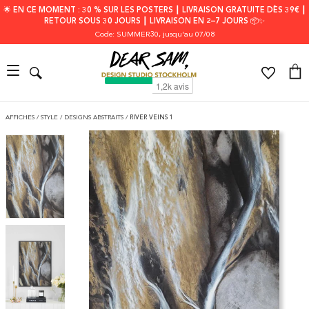
🌟 EN CE MOMENT : 30 % SUR LES POSTERS ┃ LIVRAISON GRATUITE DÈS 39€ ┃
RETOUR SOUS 30 JOURS ┃ LIVRAISON EN 2–7 JOURS 📦✨
Code: SUMMER30
, jusqu'au 07/08
AFFICHES
/
STYLE
/
DESIGNS ABSTRAITS
/
RIVER VEINS 1