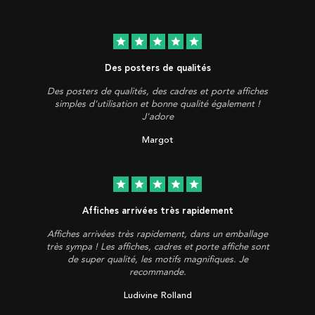
star
star
star
star
star
Des posters de qualités
Des posters de qualités, des cadres et porte affiches
simples d'utilisation et bonne qualité également !
J'adore
Margot
star
star
star
star
star
Affiches arrivées très rapidement
Affiches arrivées très rapidement, dans un emballage
très sympa ! Les affiches, cadres et porte affiche sont
de super qualité, les motifs magnifiques. Je
recommande.
Ludivine Rolland