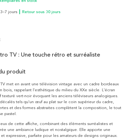
xemplaires en stock
n 3–7 jours
┃ Retour sous 30 jours
t
tro TV : Une touche rétro et surréaliste
du produit
o TV met en avant une télévision vintage avec un cadre bordeaux
n bois, rappelant l'esthétique du milieu du XXe siècle. L'écran
if texturé vert-noir évoquant les anciens téléviseurs analogiques.
écalés tels qu'un œuf au plat sur le coin supérieur du cadre,
rtes et des formes abstraites complètent la composition, le tout
se pastel.
ieux de cette affiche, combinant des éléments surréalistes et
crée une ambiance ludique et nostalgique. Elle apporte une
et expressive, parfaite pour les amateurs de designs originaux.