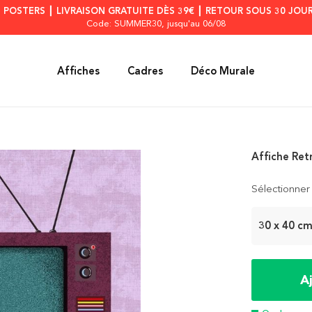
S POSTERS ┃ LIVRAISON GRATUITE DÈS 39€ ┃ RETOUR SOUS 30 JOUR
Code: SUMMER30
, jusqu'au 06/08
Affiches
Cadres
Déco Murale
Affiche Ret
Sélectionner 
30 x 40 c
A