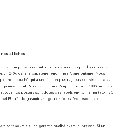
 nos affiches
iches et impressions sont imprimées sur du papier blanc lisse de
design 240g dans la papeterie renommée Clairefontaine. Nous
apier non couché qui a une finition plus rugueuse et résistante au
 et jaunissement. Nos installations d’imprimerie sont 100% neutres
t et tous nos posters sont dotés des labels environnementaux FSC
abel EU afin de garantir une gestion forestière responsable.
rs sont soumis à une garantie qualité avant la livraison. Si un