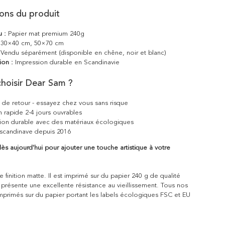
ions du produit
u :
Papier mat premium 240g
30×40 cm, 50×70 cm
Vendu séparément (disponible en chêne, noir et blanc)
ion :
Impression durable en Scandinavie
hoisir Dear Sam ?
s de retour - essayez chez vous sans risque
n rapide 2-4 jours ouvrables
ion durable avec des matériaux écologiques
scandinave depuis 2016
 aujourd'hui pour ajouter une touche artistique à votre
 finition matte. Il est imprimé sur du papier 240 g de qualité
 présente une excellente résistance au vieillissement. Tous nos
mprimés sur du papier portant les labels écologiques FSC et EU