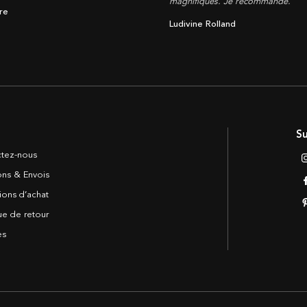
magnifiques. Je recommande.
re
Ludivine Rolland
Su
tez-nous
sons & Envois
ions d’achat
ue de retour
es