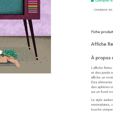
Quelques e
- Livraison e
Fiche produi
Affiche Re
À propos 
L'affiche Retr
et des pieds e
affiche un mot
Des éléments d
des sphères ve
sur un fond ro
Le style audac
minimalistes, 
touche unique 