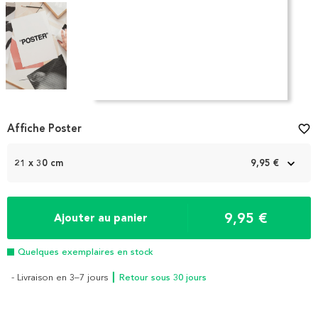
Item
1
Affiche Poster
favorite_border
of
4
21 x 30 cm
9,95 €
9,95 €
Ajouter au panier
Quelques exemplaires en stock
- Livraison en 3–7 jours
┃ Retour sous 30 jours