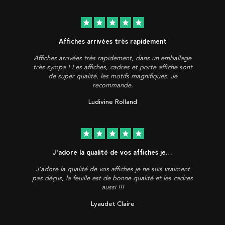
star
star
star
star
star
Affiches arrivées très rapidement
Affiches arrivées très rapidement, dans un emballage
très sympa ! Les affiches, cadres et porte affiche sont
de super qualité, les motifs magnifiques. Je
recommande.
Ludivine Rolland
star
star
star
star
star
J'adore la qualité de vos affiches je…
J'adore la qualité de vos affiches je ne suis vraiment
pas déçus, la feuille est de bonne qualité et les cadres
aussi !!!
Lyaudet Claire