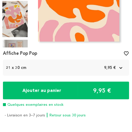
Item
1
Affiche Pop Pop
favorite_border
of
4
21 x 30 cm
9,95 €
9,95 €
Ajouter au panier
Quelques exemplaires en stock
- Livraison en 3–7 jours
┃ Retour sous 30 jours