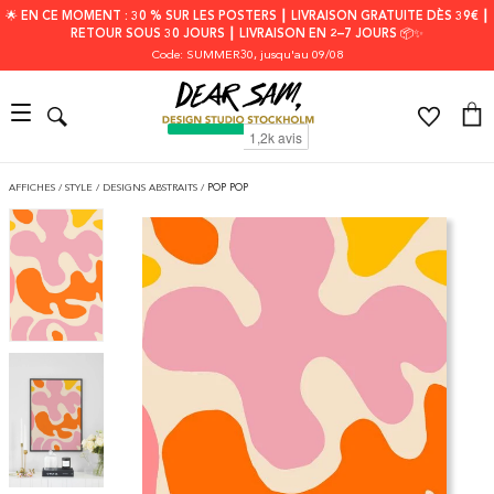
🌟 EN CE MOMENT : 30 % SUR LES POSTERS ┃ LIVRAISON GRATUITE DÈS 39€ ┃
RETOUR SOUS 30 JOURS ┃ LIVRAISON EN 2–7 JOURS 📦✨
Code: SUMMER30
, jusqu'au 09/08
AFFICHES
/
STYLE
/
DESIGNS ABSTRAITS
/
POP POP