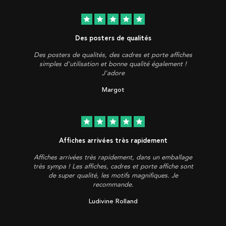
star
star
star
star
star
Des posters de qualités
Des posters de qualités, des cadres et porte affiches
simples d'utilisation et bonne qualité également !
J'adore
Margot
star
star
star
star
star
Affiches arrivées très rapidement
Affiches arrivées très rapidement, dans un emballage
très sympa ! Les affiches, cadres et porte affiche sont
de super qualité, les motifs magnifiques. Je
recommande.
Ludivine Rolland