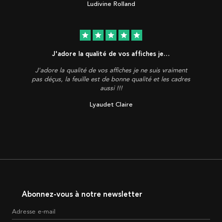
Ludivine Rolland
star
star
star
star
star
J'adore la qualité de vos affiches je…
J'adore la qualité de vos affiches je ne suis vraiment
pas déçus, la feuille est de bonne qualité et les cadres
aussi !!!
Lyaudet Claire
Abonnez-vous à notre newsletter
Adresse e-mail