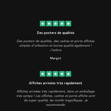
star
star
star
star
star
Des posters de qualités
Des posters de qualités, des cadres et porte affiches
simples d'utilisation et bonne qualité également !
J'adore
Margot
star
star
star
star
star
Affiches arrivées très rapidement
Affiches arrivées très rapidement, dans un emballage
très sympa ! Les affiches, cadres et porte affiche sont
de super qualité, les motifs magnifiques. Je
recommande.