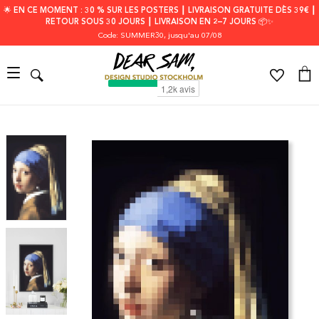
🌟 EN CE MOMENT : 30 % SUR LES POSTERS ┃ LIVRAISON GRATUITE DÈS 39€ ┃
RETOUR SOUS 30 JOURS ┃ LIVRAISON EN 2–7 JOURS 📦✨
Code: SUMMER30
, jusqu'au 07/08