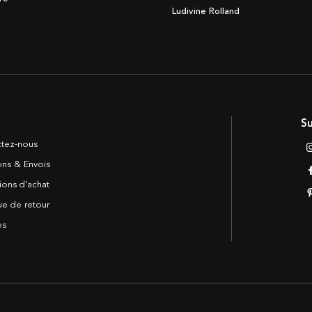
Ludivine Rolland
Su
tez-nous
sons & Envois
ions d’achat
ue de retour
es