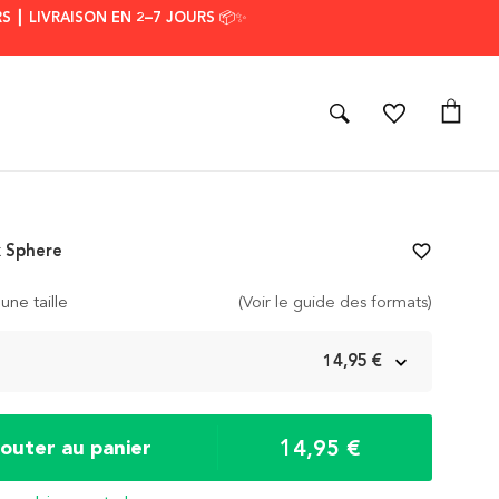
S ┃ LIVRAISON EN 2–7 JOURS 📦✨
k Sphere
favorite_border
une taille
(Voir le guide des formats)
m
14,95 €
14,95 €
jouter au panier