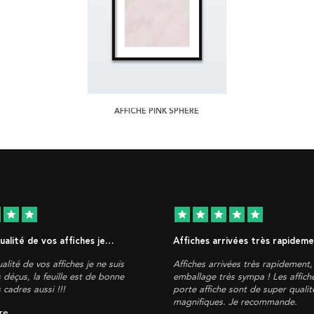
AFFICHE PINK SPHERE
star
star
star
star
star
star
star
qualité de vos affiches je…
Affiches arrivées très rapidem
alité de vos affiches je ne suis
Affiches arrivées très rapidement
 déçus, la feuille est de bonne
emballage très sympa ! Les affich
s cadres aussi !!!
porte affiche sont de super qualité
magnifiques. Je recommande.
re