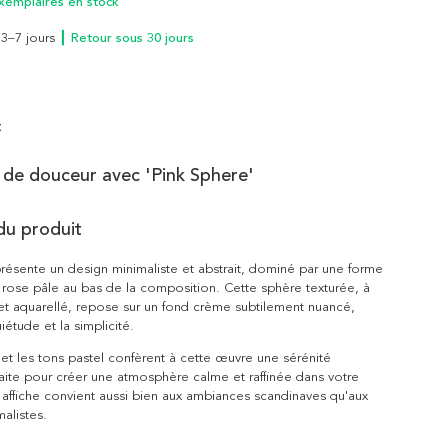
xemplaires en stock
n 3–7 jours
┃ Retour sous 30 jours
t
 de douceur avec 'Pink Sphere'
du produit
présente un design minimaliste et abstrait, dominé par une forme
e rose pâle au bas de la composition. Cette sphère texturée, à
et aquarellé, repose sur un fond crème subtilement nuancé,
iétude et la simplicité.
 et les tons pastel confèrent à cette œuvre une sérénité
ite pour créer une atmosphère calme et raffinée dans votre
affiche convient aussi bien aux ambiances scandinaves qu'aux
malistes.