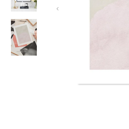
Item
1
of
3