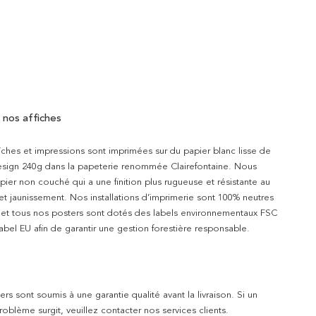
 nos affiches
iches et impressions sont imprimées sur du papier blanc lisse de
design 240g dans la papeterie renommée Clairefontaine. Nous
apier non couché qui a une finition plus rugueuse et résistante au
 et jaunissement. Nos installations d’imprimerie sont 100% neutres
t et tous nos posters sont dotés des labels environnementaux FSC
abel EU afin de garantir une gestion forestière responsable.
rs sont soumis à une garantie qualité avant la livraison. Si un
blème surgit, veuillez contacter nos services clients.