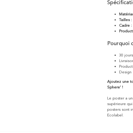
Spécificat
Matéria
Tailles :
Cadre :
Product
Pourquoi c
30 jour
Livraiso
Product
Design 
Ajoutez une t
Sphere' !
Le poster a une
supérieure qui
posters sont i
Ecolabel.