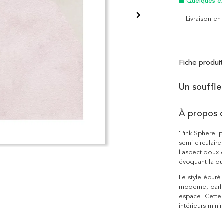
Quelques e
- Livraison e
Fiche produi
Un souffle
À propos 
'Pink Sphere' 
semi-circulair
l'aspect doux 
évoquant la qu
Le style épuré
moderne, parfa
espace. Cette 
intérieurs mini