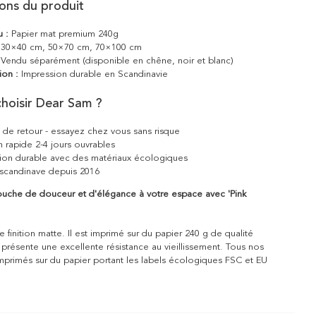
ions du produit
u :
Papier mat premium 240g
30×40 cm, 50×70 cm, 70×100 cm
Vendu séparément (disponible en chêne, noir et blanc)
ion :
Impression durable en Scandinavie
hoisir Dear Sam ?
s de retour - essayez chez vous sans risque
n rapide 2-4 jours ouvrables
ion durable avec des matériaux écologiques
scandinave depuis 2016
ouche de douceur et d'élégance à votre espace avec 'Pink
 finition matte. Il est imprimé sur du papier 240 g de qualité
 présente une excellente résistance au vieillissement. Tous nos
mprimés sur du papier portant les labels écologiques FSC et EU