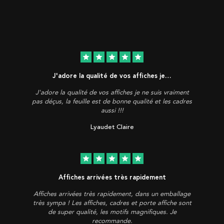
star
star
star
star
star
J'adore la qualité de vos affiches je…
J'adore la qualité de vos affiches je ne suis vraiment
pas déçus, la feuille est de bonne qualité et les cadres
aussi !!!
Lyaudet Claire
star
star
star
star
star
Affiches arrivées très rapidement
Affiches arrivées très rapidement, dans un emballage
très sympa ! Les affiches, cadres et porte affiche sont
de super qualité, les motifs magnifiques. Je
recommande.