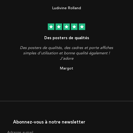
Ludivine Rolland
star
star
star
star
star
Des posters de qualités
Des posters de qualités, des cadres et porte affiches
simples d'utilisation et bonne qualité également !
J'adore
Margot
Abonnez-vous à notre newsletter
Adresse e-mail