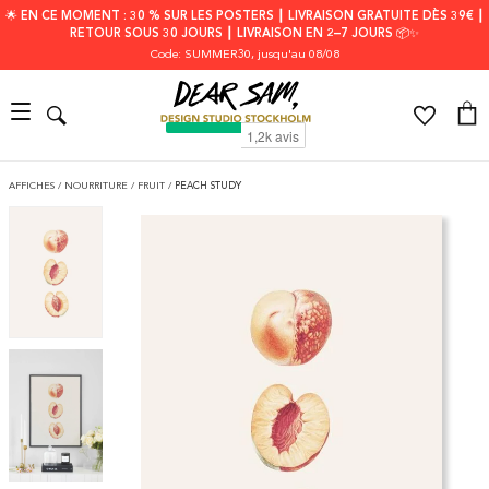
🌟 EN CE MOMENT : 30 % SUR LES POSTERS ┃ LIVRAISON GRATUITE DÈS 39€ ┃
RETOUR SOUS 30 JOURS ┃ LIVRAISON EN 2–7 JOURS 📦✨
Code: SUMMER30
, jusqu'au 08/08
AFFICHES
/
NOURRITURE
/
FRUIT
/
PEACH STUDY