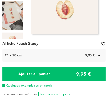
Item
1
Affiche Peach Study
favorite_border
of
4
21 x 30 cm
9,95 €
9,95 €
Ajouter au panier
Quelques exemplaires en stock
- Livraison en 3–7 jours
┃ Retour sous 30 jours