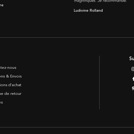
magnifiques. Je recommande.
re
Ludivine Rolland
Su
tez-nous
sons & Envois
ions d’achat
ue de retour
es