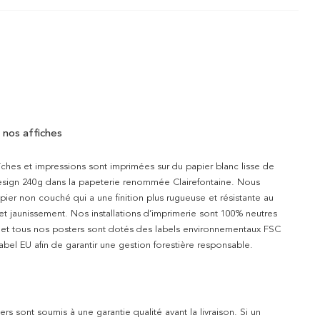
 nos affiches
iches et impressions sont imprimées sur du papier blanc lisse de
design 240g dans la papeterie renommée Clairefontaine. Nous
apier non couché qui a une finition plus rugueuse et résistante au
 et jaunissement. Nos installations d’imprimerie sont 100% neutres
t et tous nos posters sont dotés des labels environnementaux FSC
abel EU afin de garantir une gestion forestière responsable.
rs sont soumis à une garantie qualité avant la livraison. Si un