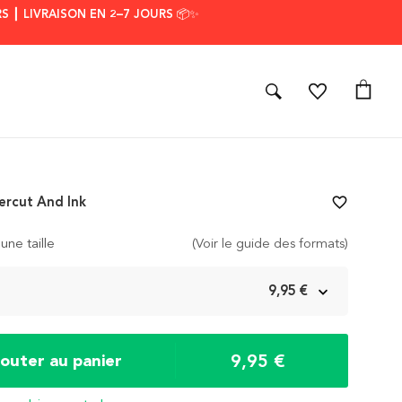
S ┃ LIVRAISON EN 2–7 JOURS 📦✨
ercut And Ink
favorite_border
une taille
(Voir le guide des formats)
m
9,95 €
9,95 €
jouter au panier