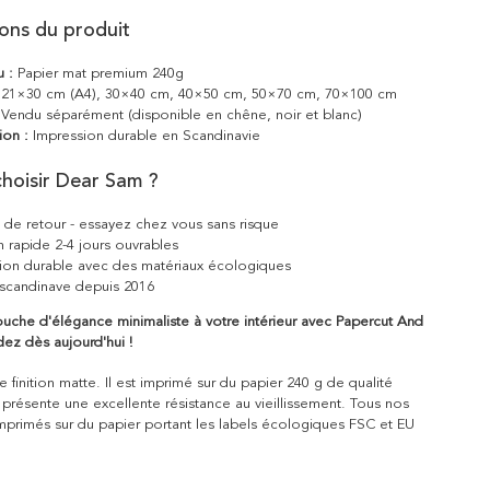
ions du produit
u :
Papier mat premium 240g
21×30 cm (A4), 30×40 cm, 40×50 cm, 50×70 cm, 70×100 cm
Vendu séparément (disponible en chêne, noir et blanc)
ion :
Impression durable en Scandinavie
hoisir Dear Sam ?
s de retour - essayez chez vous sans risque
n rapide 2-4 jours ouvrables
ion durable avec des matériaux écologiques
scandinave depuis 2016
uche d'élégance minimaliste à votre intérieur avec Papercut And
ez dès aujourd'hui !
 finition matte. Il est imprimé sur du papier 240 g de qualité
 présente une excellente résistance au vieillissement. Tous nos
mprimés sur du papier portant les labels écologiques FSC et EU