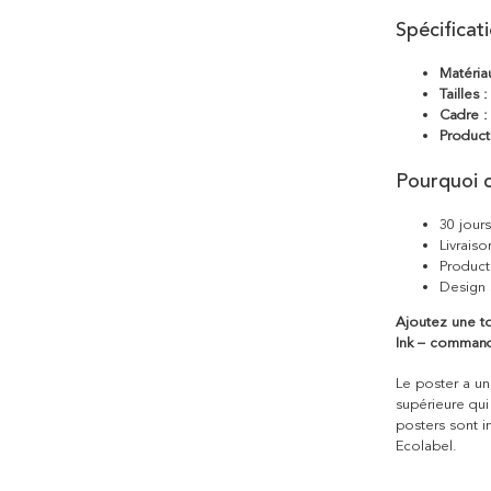
Spécificat
Matéria
Tailles :
Cadre :
Product
Pourquoi c
30 jour
Livraiso
Product
Design 
Ajoutez une to
Ink – command
Le poster a une
supérieure qui
posters sont i
Ecolabel.