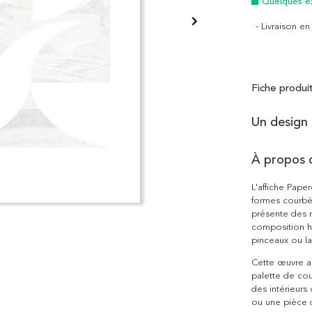
Quelques e
- Livraison e
Fiche produi
Un design 
À propos 
L'affiche Pape
formes courbée
présente des n
composition ha
pinceaux ou lav
Cette œuvre ab
palette de cou
des intérieurs
ou une pièce d