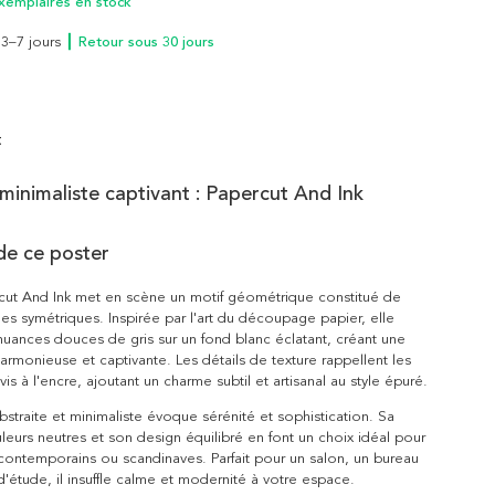
xemplaires en stock
n 3–7 jours
┃ Retour sous 30 jours
t
minimaliste captivant : Papercut And Ink
de ce poster
rcut And Ink met en scène un motif géométrique constitué de
s symétriques. Inspirée par l'art du découpage papier, elle
uances douces de gris sur un fond blanc éclatant, créant une
rmonieuse et captivante. Les détails de texture rappellent les
is à l'encre, ajoutant un charme subtil et artisanal au style épuré.
straite et minimaliste évoque sérénité et sophistication. Sa
leurs neutres et son design équilibré en font un choix idéal pour
 contemporains ou scandinaves. Parfait pour un salon, un bureau
'étude, il insuffle calme et modernité à votre espace.