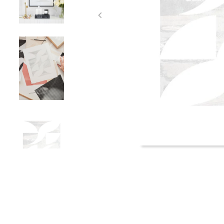
Item
1
of
4