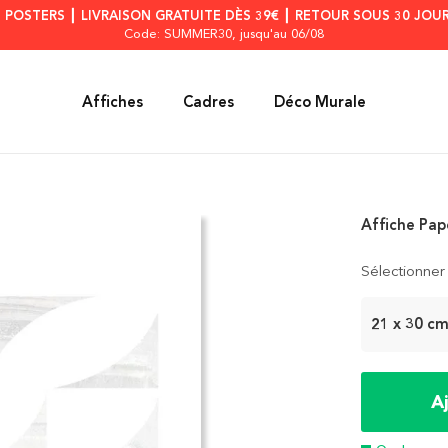
S POSTERS ┃ LIVRAISON GRATUITE DÈS 39€ ┃ RETOUR SOUS 30 JOUR
Code: SUMMER30
, jusqu'au 06/08
Affiches
Cadres
Déco Murale
Affiche Pap
Sélectionner 
21 x 30 c
A